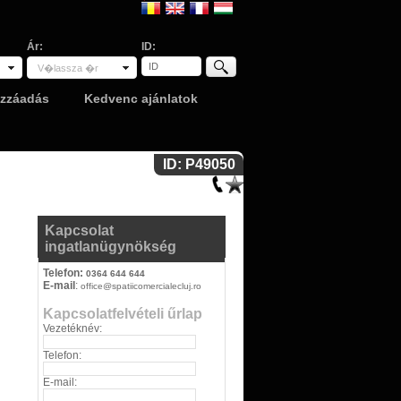
Ár:
ID:
V�lassza �r
ozzáadás
Kedvenc ajánlatok
ID: P49050
Kapcsolat
ingatlanügynökség
Telefon:
0364 644 644
E-mail
:
office@spatiicomercialecluj.ro
Kapcsolatfelvételi űrlap
Vezetéknév:
Telefon:
E-mail: