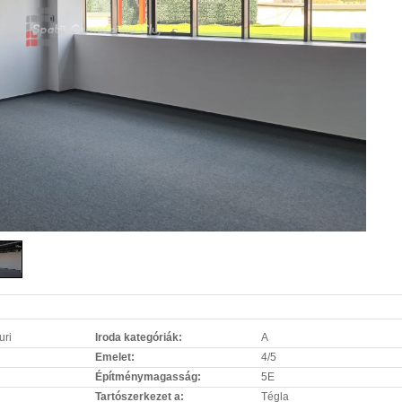
uri
Iroda kategóriák:
A
Emelet:
4/5
Építménymagasság:
5E
Tartószerkezet a:
Tégla