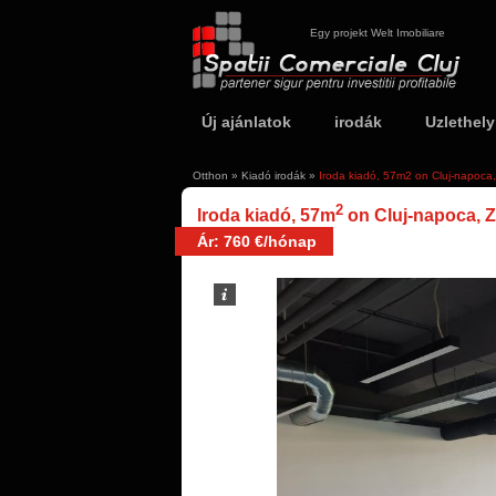
Egy projekt Welt Imobiliare
Új ajánlatok
irodák
Uzlethel
Otthon
»
Kiadó irodák
»
Iroda kiadó, 57m2 on Cluj-napoca
2
Iroda kiadó, 57m
on Cluj-napoca, 
Ár: 760 €/hónap