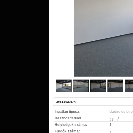
JELLEMZŐK
Ingatlan típusa:
cladire de biro
Hasznos terület:
2
57 m
Helyiségek száma:
1
Fürdők száma:
2