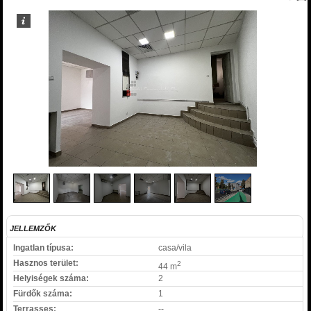
1
/
6
JELLEMZŐK
Ingatlan típusa:
casa/vila
Hasznos terület:
2
44 m
Helyiségek száma:
2
Fürdők száma:
1
Terrasses:
--