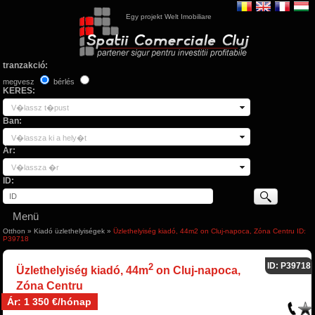
Egy projekt Welt Imobiliare
tranzakció:
megvesz
bérlés
KERES:
V�lassz t�pust
Ban:
V�lassza ki a hely�t
Ár:
V�lassza �r
ID:
Menü
Otthon
»
Kiadó üzlethelyiségek
»
Üzlethelyiség kiadó, 44m2 on Cluj-napoca, Zóna Centru ID:
P39718
ID: P39718
2
Üzlethelyiség kiadó, 44m
on Cluj-napoca,
Zóna Centru
Ár: 1 350 €/hónap