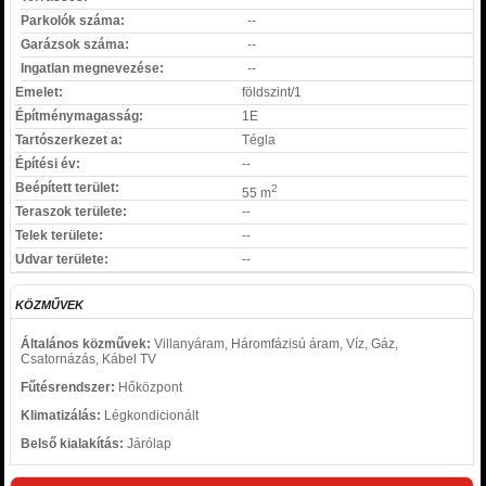
Parkolók száma:
--
Garázsok száma:
--
Ingatlan megnevezése:
--
Emelet:
földszint/1
Építménymagasság:
1E
Tartószerkezet a:
Tégla
Építési év:
--
Beépített terület:
2
55 m
Teraszok területe:
--
Telek területe:
--
Udvar területe:
--
KÖZMŰVEK
Általános közművek:
Villanyáram, Háromfázisú áram, Víz, Gáz,
Csatornázás, Kábel TV
Fűtésrendszer:
Hőközpont
Klimatizálás:
Légkondicionált
Belső kialakítás:
Járólap