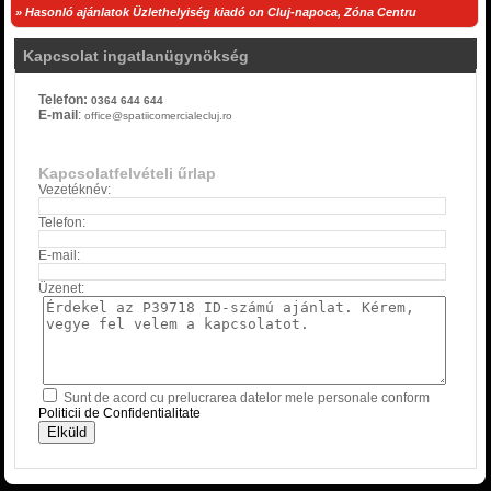
» Hasonló ajánlatok Üzlethelyiség kiadó on Cluj-napoca, Zóna Centru
Kapcsolat ingatlanügynökség
Telefon:
0364 644 644
E-mail
:
office@spatiicomercialecluj.ro
Kapcsolatfelvételi űrlap
Vezetéknév:
Telefon:
E-mail:
Üzenet:
Sunt de acord cu prelucrarea datelor mele personale conform
Politicii de Confidentialitate