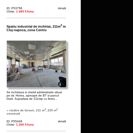
ID: P53758
detalii
Chirie:
1.485 €/luna
2
Spatiu industrial de inchiriat, 211m
in
Cluj-napoca, zona Centru
Se inchiriaza in imobil administrativ situat
pe str. Horea, aproape de BT si parcul
Garii. Suprafata de 211mp cu feres...
2
2
» cladire de birouri, 211 m
, 225 m
construiti
ID: P55449
detalii
Chirie:
1.266 €/luna