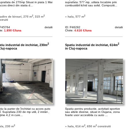
suprafata de 270mp Situat in piata 1 Mai
suprafata: 577 mp, utilata Incalzire prin
cces direct din statia d...
combustibil lichid sau solid. Compoziti...
2
2
2
ladire de birouri, 270 m
, 315 m
» hala, 577 m
struiti
 P45764
detalii
ID: P46292
detalii
rie:
1.890 €/luna
Chirie:
4.616 €/luna
2
2
tiu industrial de inchiriat, 230m
Spatiu industrial de inchiriat, 614m
Cluj-napoca
in Cluj-napoca
iu la parter de închiriat cu acces auto
Spatiu pentru productie, activitati sportive
l. Suprafata 230 de mp utili, 2 intrări ,
sau altele diverse, situat in Clujana, zona
țime 4,2 m cure...
foarte usor accesibila cu auto ...
2
2
2
ala, 230 m
» hala, 614 m
, 650 m
construiti