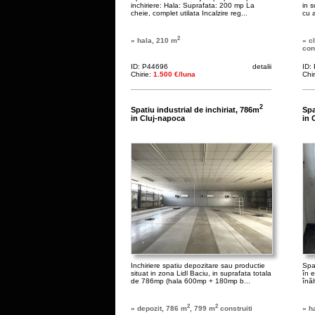
inchiriere: Hala: Suprafata: 200 mp La
in 
cheie, complet utilata Incalzire reg...
cu a
2
» hala, 210 m
» c
con
ID: P44696
detalii
ID:
Chirie:
1.500 €/luna
Chi
2
Spatiu industrial de inchiriat, 786m
Spa
in Cluj-napoca
in 
Inchiriere spatiu depozitare sau productie
Spaț
situat in zona Lidl Baciu, in suprafata totala
în e
de 786mp (hala 600mp + 180mp b...
înăl
2
2
» depozit, 786 m
, 799 m
construiti
» h