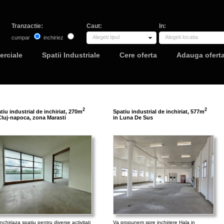
Tranzactie:
Caut:
In:
Alegeti tipul
Alegeti locatia
cumpar
inchiriez
erciale
Spatii Industriale
Cere oferta
Adauga ofert
2
2
tiu industrial de inchiriat, 270m
Spatiu industrial de inchiriat, 577m
Cluj-napoca, zona Marasti
in Luna De Sus
nchiriaza spatiu pentru diverse activitati
Va propunem spre inchiriere Hala in