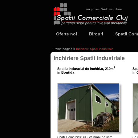
un proiect Welt Imobiliare
Oferte noi
Birouri
Spatii Com
Prima pagina
»
Inchiriere Spatii industriale
Inchiriere Spatii industriale
2
Spatiu industrial de inchiriat, 210m
Spa
in Bontida
in 
Spatii Comerciale Cluj va propune spre
Se i