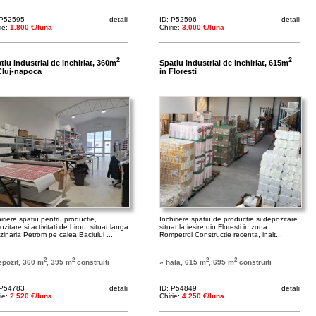
 P52595
detalii
ID: P52596
detalii
rie:
1.800 €/luna
Chirie:
3.000 €/luna
2
2
tiu industrial de inchiriat, 360m
Spatiu industrial de inchiriat, 615m
Cluj-napoca
in Floresti
iriere spatiu pentru productie,
Inchiriere spatiu de productie si depozitare
zitare si activitati de birou, situat langa
situat la iesire din Floresti in zona
zinaria Petrom pe calea Baciului ...
Rompetrol Constructie recenta, inalt...
2
2
2
2
epozit, 360 m
, 395 m
construiti
» hala, 615 m
, 695 m
construiti
 P54783
detalii
ID: P54849
detalii
rie:
2.520 €/luna
Chirie:
4.250 €/luna