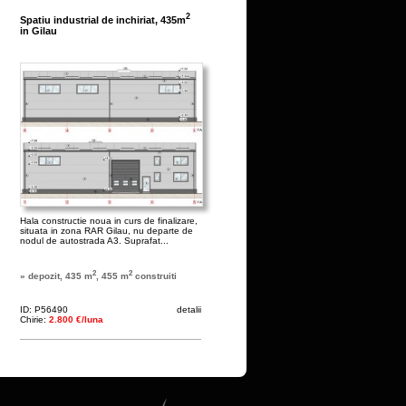
2
Spatiu industrial de inchiriat, 435m
in Gilau
Hala constructie noua in curs de finalizare,
situata in zona RAR Gilau, nu departe de
nodul de autostrada A3. Suprafat...
2
2
» depozit, 435 m
, 455 m
construiti
ID: P56490
detalii
Chirie:
2.800 €/luna