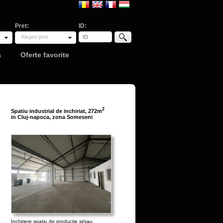
Pret:
ID:
Alegeti pret
a
Oferte favorite
2
Spatiu industrial de inchiriat, 272m
in Cluj-napoca, zona Someseni
Inchiriere spatiu de productie si/sau