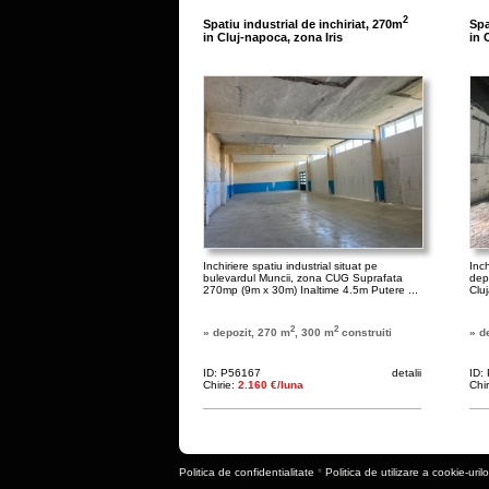
2
Spatiu industrial de inchiriat, 270m
Spa
in Cluj-napoca, zona Iris
in 
Inchiriere spatiu industrial situat pe
Inch
bulevardul Muncii, zona CUG Suprafata
depo
270mp (9m x 30m) Inaltime 4.5m Putere ...
Cluj
2
2
» depozit, 270 m
, 300 m
construiti
» d
ID: P56167
detalii
ID:
Chirie:
2.160 €/luna
Chi
Politica de confidentialitate
*
Politica de utilizare a cookie-urilo