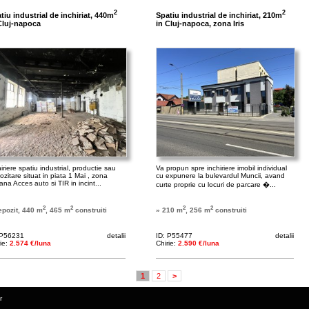
2
2
tiu industrial de inchiriat, 440m
Spatiu industrial de inchiriat, 210m
Cluj-napoca
in Cluj-napoca, zona Iris
iriere spatiu industrial, productie sau
Va propun spre inchiriere imobil individual
zitare situat in piata 1 Mai , zona
cu expunere la bulevardul Muncii, avand
ana Acces auto si TIR in incint...
curte proprie cu locuri de parcare �...
2
2
2
2
epozit, 440 m
, 465 m
construiti
» 210 m
, 256 m
construiti
 P56231
detalii
ID: P55477
detalii
rie:
2.574 €/luna
Chirie:
2.590 €/luna
1
2
>
r