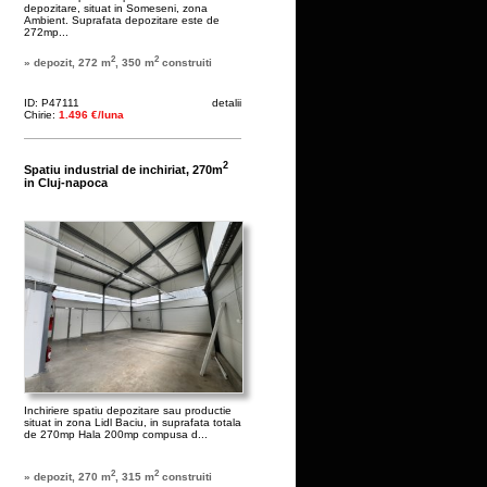
depozitare, situat in Someseni, zona
Ambient. Suprafata depozitare este de
272mp...
2
2
» depozit, 272 m
, 350 m
construiti
ID: P47111
detalii
Chirie:
1.496 €/luna
2
Spatiu industrial de inchiriat, 270m
in Cluj-napoca
Inchiriere spatiu depozitare sau productie
situat in zona Lidl Baciu, in suprafata totala
de 270mp Hala 200mp compusa d...
2
2
» depozit, 270 m
, 315 m
construiti