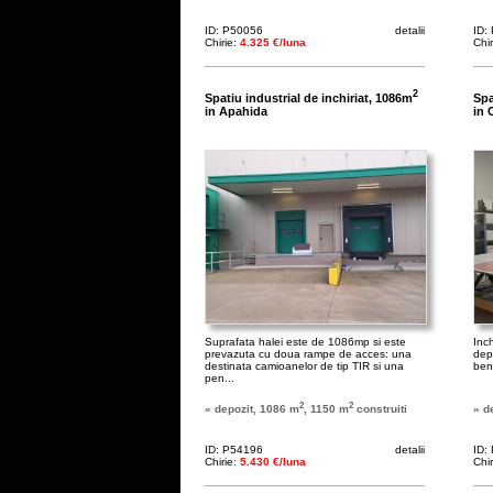
ID: P50056
detalii
ID:
Chirie:
4.325 €/luna
Chi
2
Spatiu industrial de inchiriat, 1086m
Spa
in Apahida
in 
Suprafata halei este de 1086mp si este
Inch
prevazuta cu doua rampe de acces: una
depo
destinata camioanelor de tip TIR si una
ben
pen...
2
2
» depozit, 1086 m
, 1150 m
construiti
» d
ID: P54196
detalii
ID:
Chirie:
5.430 €/luna
Chi