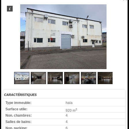
1
/
7
CARACTÉRISTIQUES
Type immeuble:
hala
Surface utile:
2
920 m
Non. chambres:
4
Salles de bains:
4
Non. parking:
6