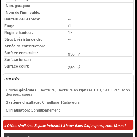
Non. garages:
--
Nom de l’immeuble:
--
Hauteur de l’espace:
--
Etage:
/1
Régime hauteur:
1E
Struct. résistance de:
--
Année de construction:
--
Surface construite:
2
950 m
Surface terrain:
--
Surface court:
2
250 m
UTILITÉS
Utilités générales:
Électricité, Electricité en triphase, Eau, Gaz, Evacuation
des eaux usées
Système chauffage:
Chauffage, Radiateurs
Climatisation:
Conditionnement
» Offres similaires Espace Industriel à louer dans Cluj-napoca, zone Marasti