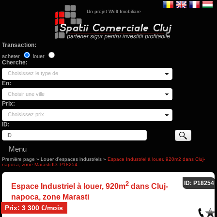
Un projet Welt Imobiliare
Transaction:
acheter
louer
Cherche:
Choisissez le type de
En:
Choisir une ville
Prix:
Choisissez prix
ID:
Menu
Première page
»
Louer d'espaces industriels
»
Espace Industriel à louer, 920m2 dans Cluj-
napoca, zone Marasti ID: P18254
ID: P18254
2
Espace Industriel à louer, 920m
dans Cluj-
napoca, zone Marasti
Prix: 3 300 €/mois