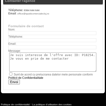
Contacter l'agence
Téléphone:
0364 644 644
Email
:
office@spatiicomercialecluj.ro
Formulaire de contact
Nom:
Téléphone:
Email:
Message:
Sunt de acord cu prelucrarea datelor mele personale conform
Politicii de Confidentialitate
Politique de confidentialité
*
La politique d'utilisation des cookies