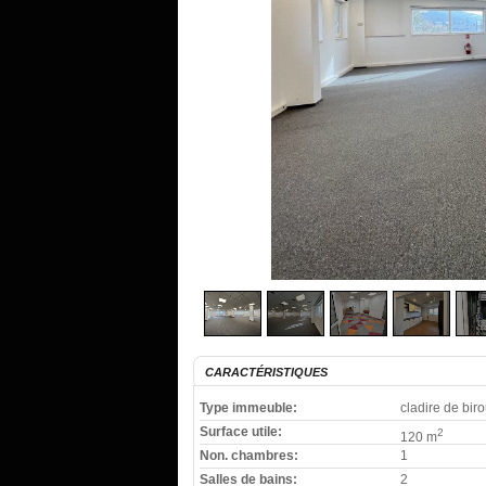
CARACTÉRISTIQUES
Type immeuble:
cladire de biro
Surface utile:
2
120 m
Non. chambres:
1
Salles de bains:
2