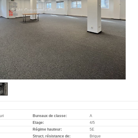
uri
Bureaux de classe:
A
Etage:
4/5
Régime hauteur:
5E
Struct. résistance de:
Brique