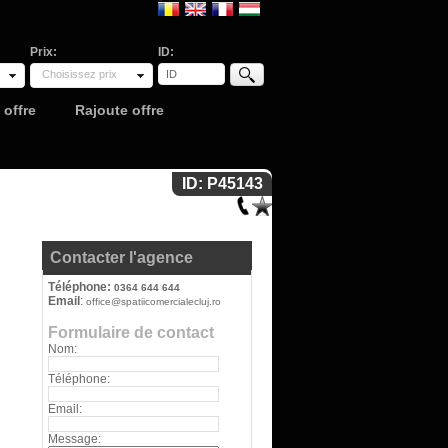
Prix:
ID:
Choisissez prix
offre
Rajoute offre
ID: P45143
Contacter l'agence
Téléphone:
0364 644 644
Email
:
office@spatiicomercialecluj.ro
Formulaire de contact
Nom:
Téléphone:
Email:
Message: