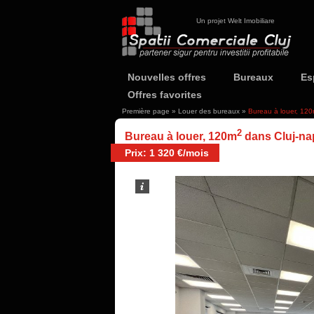
Un projet Welt Imobiliare
Nouvelles offres
Bureaux
Es
Offres favorites
Première page
»
Louer des bureaux
»
Bureau à louer, 12
2
Bureau à louer, 120m
dans Cluj-na
Prix: 1 320 €/mois