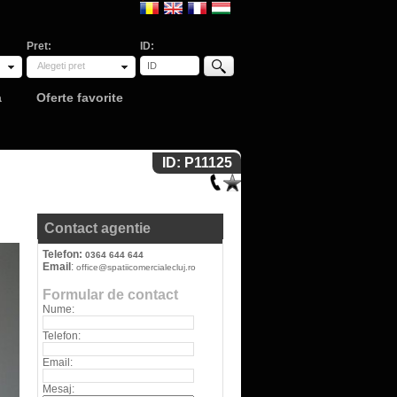
Pret:
ID:
Alegeti pret
a
Oferte favorite
ID: P11125
Contact agentie
Telefon:
0364 644 644
Email
:
office@spatiicomercialecluj.ro
Formular de contact
Nume:
Telefon:
Email:
Mesaj: