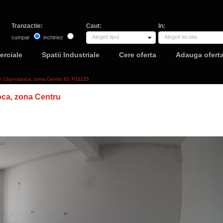
Tranzactie:
Caut:
In:
Alegeti tipul
Alegeti locatia
cumpar
inchiriez
erciale
Spatii Industriale
Cere oferta
Adauga ofert
 in Cluj-napoca, zona Centru ID: P11125
oca, zona Centru