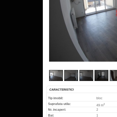
CARACTERISTICI
Tip imobil:
bloc
Suprafata utila:
2
49 m
Nr. incaperi:
2
Bai:
1