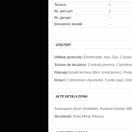
Terase:
1
Nr. parcari:
1
Nr. garaje:
--
Denumire imobil:
--
UTILITATI
Utilitati generale:
Electricitate, Apa, Gaz, Canali
Sistem de incalzire:
Centrala termica, Calorifer
Finisaje:
Izolatii termice (Bloc izolat termic), P
Dotari:
Contorizare (Apometre, Contor gaz), Dotari
ALTE DETALII ZONA
Amenajare strazi (Asfaltate), Iluminat stradal, M
Vecinatati:
Piata Mihai Viteazu