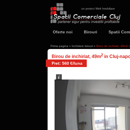
un proiect Welt Imobiliare
Oferte noi
Birouri
Spatii Com
Prima pagina
»
Inchiriere birouri
»
Birou de inchiriat, 49m2
2
Birou de inchiriat, 49m
in Cluj-nap
Pret: 560 €/luna