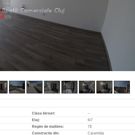
Clasa birouri:
--
Etaj:
6/7
Regim de inaltime:
7E
Constructie din:
Caramida