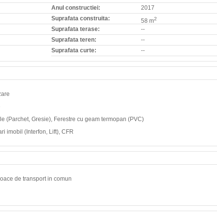
Anul constructiei:
2017
Suprafata construita:
2
58 m
Suprafata terase:
--
Suprafata teren:
--
Suprafata curte:
--
zare
e
odele (Parchet, Gresie), Ferestre cu geam termopan (PVC)
 imobil (Interfon, Lift), CFR
ijloace de transport in comun