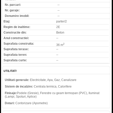
Nr. parcari:
--
Nr. garaje:
--
Denumire imobil:
--
Etaj:
parter/2
Regim de inaltime:
2E
Constructie din:
Beton
Anul constructiei:
--
Suprafata construita:
2
36 m
Suprafata terase:
--
Suprafata teren:
--
Suprafata curte:
--
UTILITATI
Utilitati generale:
Electricitate, Apa, Gaz, Canalizare
Sistem de incalzire:
Centrala termica, Calorifere
Finisaje:
Podele (Gresie), Ferestre cu geam termopan (PVC), Iluminat
(Lampi, Spoturi, Aplice)
Dotari:
Contorizare (Apometre)