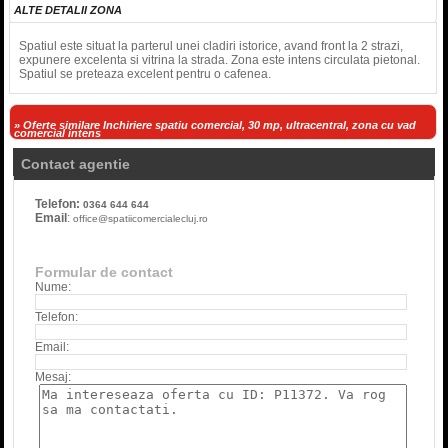
ALTE DETALII ZONA
Spatiul este situat la parterul unei cladiri istorice, avand front la 2 strazi,
expunere excelenta si vitrina la strada. Zona este intens circulata pietonal.
Spatiul se preteaza excelent pentru o cafenea.
» Oferte similare Inchiriere spatiu comercial, 30 mp, ultracentral, zona cu vad
comercial intens
Contact agentie
Telefon:
0364 644 644
Email
:
office@spatiicomercialecluj.ro
Formular de contact
Nume:
Telefon:
Email:
Mesaj: