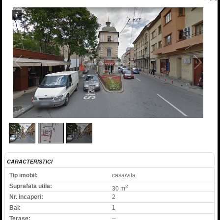
1
/
3
CARACTERISTICI
Tip imobil:
casa/vila
Suprafata utila:
2
30 m
Nr. incaperi:
2
Bai:
1
Terase:
--