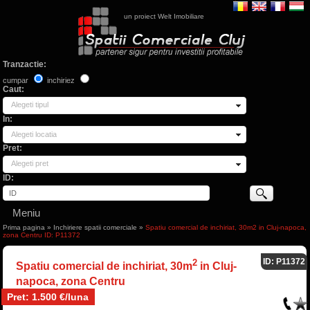
un proiect Welt Imobiliare
Tranzactie:
cumpar
inchiriez
Caut:
Alegeti tipul
In:
Alegeti locatia
Pret:
Alegeti pret
ID:
Meniu
Prima pagina
»
Inchiriere spatii comerciale
»
Spatiu comercial de inchiriat, 30m2 in Cluj-napoca,
zona Centru ID: P11372
ID: P11372
2
Spatiu comercial de inchiriat, 30m
in Cluj-
napoca, zona Centru
Pret: 1.500 €/luna