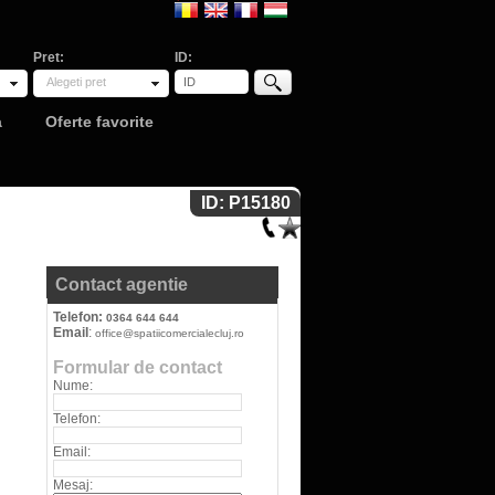
Pret:
ID:
Alegeti pret
a
Oferte favorite
ID: P15180
Contact agentie
Telefon:
0364 644 644
Email
:
office@spatiicomercialecluj.ro
Formular de contact
Nume:
Telefon:
Email:
Mesaj: