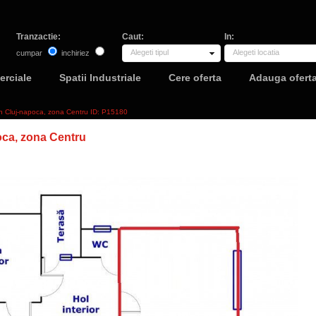
Tranzactie:
Caut:
In:
Alegeti tipul
Alegeti locatia
cumpar
inchiriez
erciale
Spatii Industriale
Cere oferta
Adauga ofert
 in Cluj-napoca, zona Centru ID: P15180
oca, zona Centru