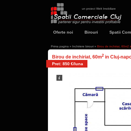
un proiect Welt Imobiliare
Oferte noi
Birouri
Spatii Com
Prima pagina
»
Inchiriere birouri
»
Birou de inchiriat, 60m2
2
Birou de inchiriat, 60m
in Cluj-nap
Pret: 850 €/luna