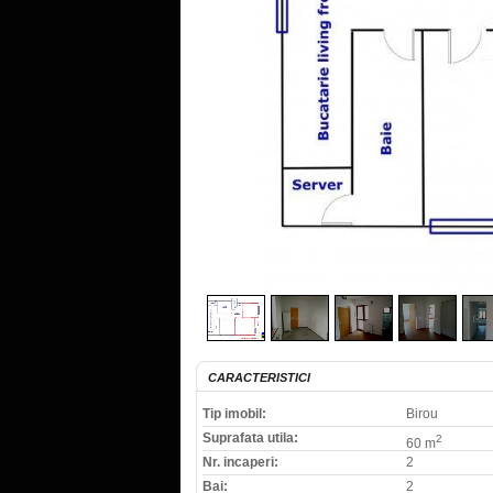
CARACTERISTICI
Tip imobil:
Birou
Suprafata utila:
2
60 m
Nr. incaperi:
2
Bai:
2