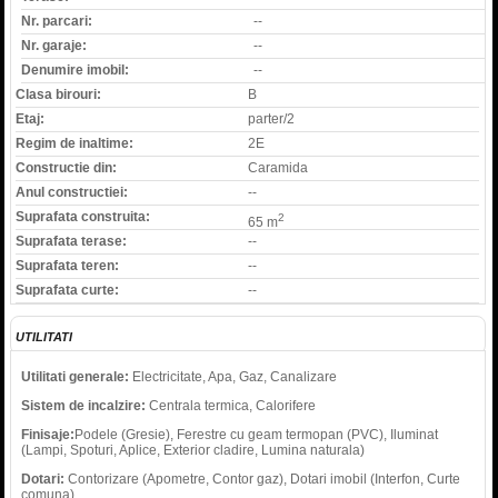
Nr. parcari:
--
Nr. garaje:
--
Denumire imobil:
--
Clasa birouri:
B
Etaj:
parter/2
Regim de inaltime:
2E
Constructie din:
Caramida
Anul constructiei:
--
Suprafata construita:
2
65 m
Suprafata terase:
--
Suprafata teren:
--
Suprafata curte:
--
UTILITATI
Utilitati generale:
Electricitate, Apa, Gaz, Canalizare
Sistem de incalzire:
Centrala termica, Calorifere
Finisaje:
Podele (Gresie), Ferestre cu geam termopan (PVC), Iluminat
(Lampi, Spoturi, Aplice, Exterior cladire, Lumina naturala)
Dotari:
Contorizare (Apometre, Contor gaz), Dotari imobil (Interfon, Curte
comuna)