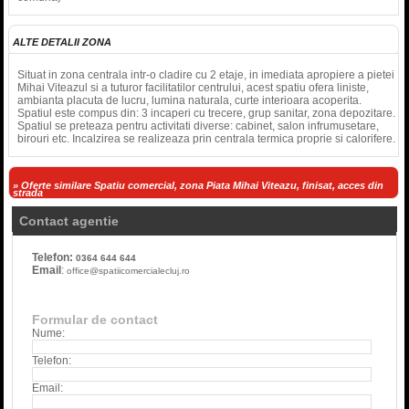
ALTE DETALII ZONA
Situat in zona centrala intr-o cladire cu 2 etaje, in imediata apropiere a pietei
Mihai Viteazul si a tuturor facilitatilor centrului, acest spatiu ofera liniste,
ambianta placuta de lucru, lumina naturala, curte interioara acoperita.
Spatiul este compus din: 3 incaperi cu trecere, grup sanitar, zona depozitare.
Spatiul se preteaza pentru activitati diverse: cabinet, salon infrumusetare,
birouri etc. Incalzirea se realizeaza prin centrala termica proprie si calorifere.
» Oferte similare Spatiu comercial, zona Piata Mihai Viteazu, finisat, acces din
strada
Contact agentie
Telefon:
0364 644 644
Email
:
office@spatiicomercialecluj.ro
Formular de contact
Nume:
Telefon:
Email: