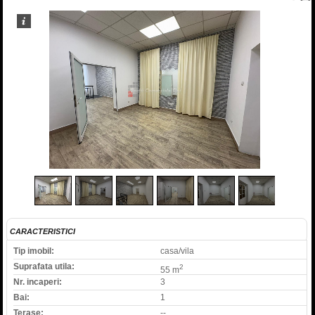
1
/
10
CARACTERISTICI
Tip imobil:
casa/vila
Suprafata utila:
2
55 m
Nr. incaperi:
3
Bai:
1
Terase:
--