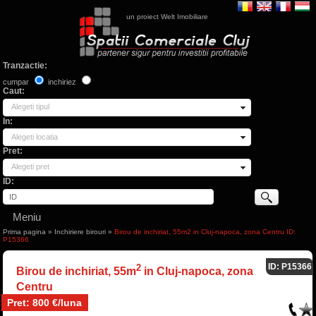
un proiect Welt Imobiliare
Tranzactie:
cumpar
inchiriez
Caut:
Alegeti tipul
In:
Alegeti locatia
Pret:
Alegeti pret
ID:
Meniu
Prima pagina
»
Inchiriere birouri
»
Birou de inchiriat, 55m2 in Cluj-napoca, zona Centru ID:
P15366
ID: P15366
2
Birou de inchiriat, 55m
in Cluj-napoca, zona
Centru
Pret: 800 €/luna