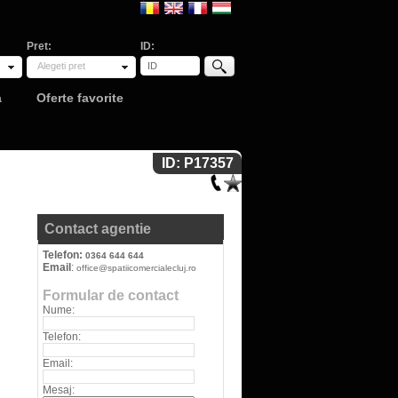
Pret:
ID:
Alegeti pret
a
Oferte favorite
ID: P17357
Contact agentie
Telefon:
0364 644 644
Email
:
office@spatiicomercialecluj.ro
Formular de contact
Nume:
Telefon:
Email:
Mesaj: