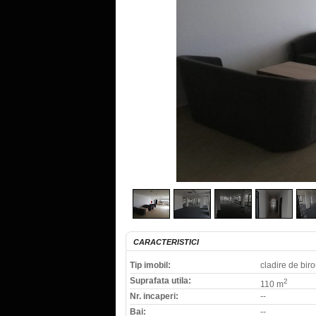
CARACTERISTICI
Tip imobil:
cladire de biro
Suprafata utila:
2
110 m
Nr. incaperi:
--
Bai:
--