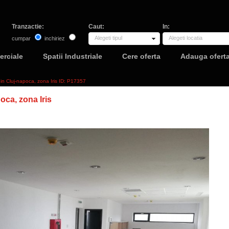
Tranzactie:
Caut:
In:
Alegeti tipul
Alegeti locatia
cumpar
inchiriez
erciale
Spatii Industriale
Cere oferta
Adauga ofert
 in Cluj-napoca, zona Iris ID: P17357
oca, zona Iris