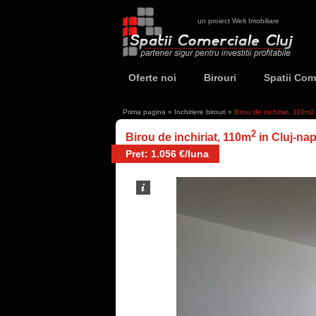
un proiect Welt Imobiliare
Oferte noi
Birouri
Spatii Com
Prima pagina
»
Inchiriere birouri
»
Birou de inchiriat, 110m2
2
Birou de inchiriat, 110m
in Cluj-nap
Pret: 1.056 €/luna