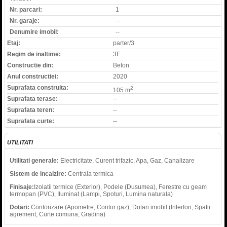
Nr. parcari:
1
Nr. garaje:
--
Denumire imobil:
--
Etaj:
parter/3
Regim de inaltime:
3E
Constructie din:
Beton
Anul constructiei:
2020
Suprafata construita:
2
105 m
Suprafata terase:
--
Suprafata teren:
--
Suprafata curte:
--
UTILITATI
Utilitati generale:
Electricitate, Curent trifazic, Apa, Gaz, Canalizare
Sistem de incalzire:
Centrala termica
Finisaje:
Izolatii termice (Exterior), Podele (Dusumea), Ferestre cu geam
termopan (PVC), Iluminat (Lampi, Spoturi, Lumina naturala)
Dotari:
Contorizare (Apometre, Contor gaz), Dotari imobil (Interfon, Spatii
agrement, Curte comuna, Gradina)