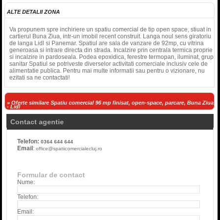
ALTE DETALII ZONA
Va propunem spre inchiriere un spatiu comercial de tip open space, stiuat in
cartierul Buna Ziua, intr-un imobil recent construit. Langa noul sens giratoriu
de langa Lidl si Panemar. Spatiul are sala de vanzare de 92mp, cu vitrina
generoasa si intrare directa din strada. Incalzire prin centrala termica proprie
si incalzire in pardoseala. Podea epoxidica, ferestre termopan, iluminat, grup
sanitar Spatiul se potriveste diverselor activitati comerciale inclusiv cele de
alimentatie publica. Pentru mai multe informatii sau pentru o vizionare, nu
ezitati sa ne contactati!
» Oferte similare Spatiu comercial 96 mp finisat, open-space, parcare, Buna Ziua
- Lidl
Contact agentie
Telefon:
0364 644 644
Email
:
office@spatiicomercialecluj.ro
Formular de contact
Nume:
Telefon:
Email: