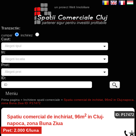
un proiect Welt Imobiliare
Tranzactie:
cumpar
inchiriez
Caut:
Alegeti tipul
In:
Alegeti locatia
Pret:
Alegeti pret
ID:
Meniu
Prima pagina
»
Inchiriere spatii comerciale
»
Spatiu comercial de inchiriat, 96m2 in Cluj-napoca,
zona Buna Ziua ID: P17472
ID: P17472
2
Spatiu comercial de inchiriat, 96m
in Cluj-
napoca, zona Buna Ziua
Pret: 2.000 €/luna