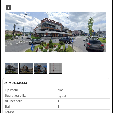
1
/
4
CARACTERISTICI
Tip imobil:
bloc
Suprafata utila:
2
96 m
Nr. incaperi:
1
Bai:
1
Terase:
--