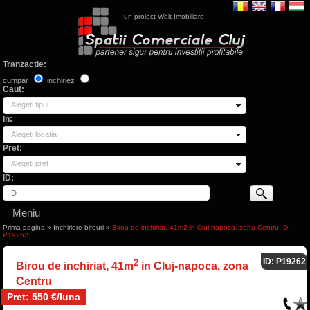
un proiect Welt Imobiliare
Tranzactie:
cumpar
inchiriez
Caut:
Alegeti tipul
In:
Alegeti locatia
Pret:
Alegeti pret
ID:
Meniu
Prima pagina
»
Inchiriere birouri
»
Birou de inchiriat, 41m2 in Cluj-napoca, zona Centru ID:
P19262
ID: P19262
2
Birou de inchiriat, 41m
in Cluj-napoca, zona
Centru
Pret: 550 €/luna