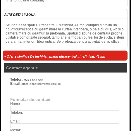
(Interfon, Curte comuna)
ALTE DETALII ZONA
Se inchiriaza spatiu ultracentral ultrafinisat, 41 mp, compus dintr-un un
hol/oficiu/receptie cu geam mare la curtea interioara, o baie cu dus, wc si o
camera mare cu geamuri la pietonala. Spatiul dispune de centrala proprie,
utilitatile contorizate separat, tamplarie termopan cu trei foi de sticla, sistem
de alarma, interfon, fibra optica. Se preteaza pentru activitati de tip office.
» Oferte similare De inchiriat spatiu ultracentral ultrafinisat, 41 mp
Contact agentie
Telefon:
0364 644 644
Email
:
office@spatiicomercialecluj.ro
Formular de contact
Nume:
Telefon:
Email:
Mesaj: