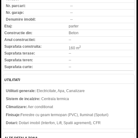
Nr. parcari:
--
Nr. garaje:
--
Denumire imobil:
--
Etaj:
parter
Constructie din:
Beton
Anul constructiei:
--
Suprafata construita:
2
160 m
Suprafata terase:
--
Suprafata teren:
--
Suprafata curte:
--
UTILITATI
Utilitati generale:
Electricitate, Apa, Canalizare
Sistem de incalzire:
Centrala termica
Climatizare:
Aer conditionat
Finisaje:
Ferestre cu geam termopan (PVC), Iluminat (Spoturi)
Dotari:
Dotari imobil (Interfon, Lift, Spatii agrement), CFR