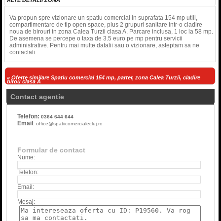
ALTE DETALII ZONA
Va propun spre vizionare un spatiu comercial in suprafata 154 mp utili,
compartimentare de tip open space, plus 2 grupuri sanitare intr-o cladire
noua de birouri in zona Calea Turzii clasa A. Parcare inclusa, 1 loc la 58 mp.
De asemena se percepe o taxa de 3.5 euro pe mp pentru servicii
administrative. Pentru mai multe datalii sau o vizionare, asteptam sa ne
contactati.
» Oferte similare Spatiu comercial 154 mp, parter, zona Calea Turzii, cladire
birou clasa A
Contact agentie
Telefon:
0364 644 644
Email
:
office@spatiicomercialecluj.ro
Formular de contact
Nume:
Telefon:
Email:
Mesaj: