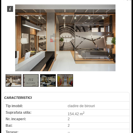
1
/
4
CARACTERISTICI
Tip imobil:
cladire de birouri
Suprafata utila:
2
154.42 m
Nr. incaperi:
2
Bai:
2
Terase:
--