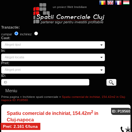
un proiect Welt Imobiliare
Tranzactie:
cumpar
inchiriez
Caut:
Alegeti tipul
In:
Alegeti locatia
Pret:
Alegeti pret
ID:
Meniu
Prima pagina
»
Inchiriere spatii comerciale
»
Spatiu comercial de inchiriat, 154.42m2 in Cluj-
napoca ID: P19560
ID: P19560
2
Spatiu comercial de inchiriat, 154.42m
in
Cluj-napoca
Pret: 2.161 €/luna