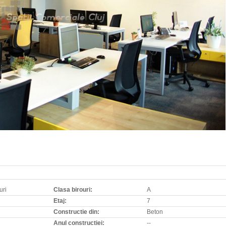
uri
Clasa birouri:
A
Etaj:
7
Constructie din:
Beton
Anul constructiei:
--