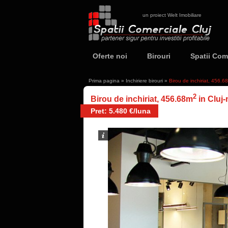
un proiect Welt Imobiliare
Oferte noi
Birouri
Spatii Com
Prima pagina
»
Inchiriere birouri
»
Birou de inchiriat, 456.
2
Birou de inchiriat, 456.68m
in Cluj
Pret: 5.480 €/luna