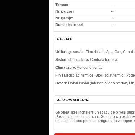
Terase:
--
Nr. parcari:
--
Nr. garaje:
--
Denumire imobil:
--
UTILITATI
Utilitati generale:
Electricitate, Apa, Gaz, Canali
Sistem de incalzire:
Centrala termica
Climatizare:
Aer conditionat
Finisaje:
Izolatii termice (Bloc izolat termic), P
Dotari:
Dotari imobil (Interfon, Videointerfon, Lif
ALTE DETALII ZONA
Se ofera spre inchiriere un spatiu de birouri sup
Posibilitatea locuri parcare. Se preteaza exclusiv 
multe detalii sau pentru o programare va rugam s