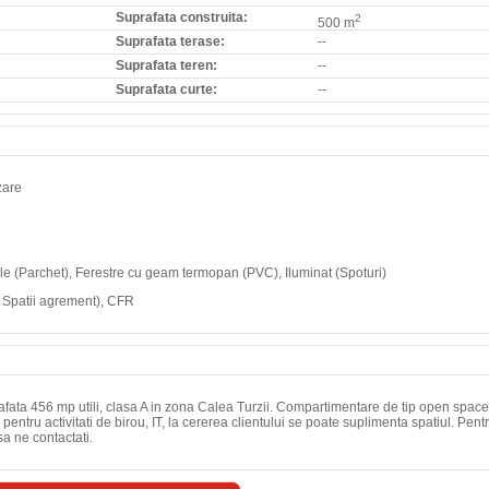
Suprafata construita:
2
500 m
Suprafata terase:
--
Suprafata teren:
--
Suprafata curte:
--
zare
odele (Parchet), Ferestre cu geam termopan (PVC), Iluminat (Spoturi)
t, Spatii agrement), CFR
rafata 456 mp utili, clasa A in zona Calea Turzii. Compartimentare de tip open space
pentru activitati de birou, IT, la cererea clientului se poate suplimenta spatiul. Pent
a ne contactati.