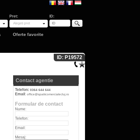
Pret:
ID:
Alegeti pret
a
Oferte favorite
ID: P19572
Contact agentie
Telefon:
0364 644 644
Email
:
office@spatiicomercialecluj.ro
Formular de contact
Nume:
Telefon:
Email:
Mesaj: