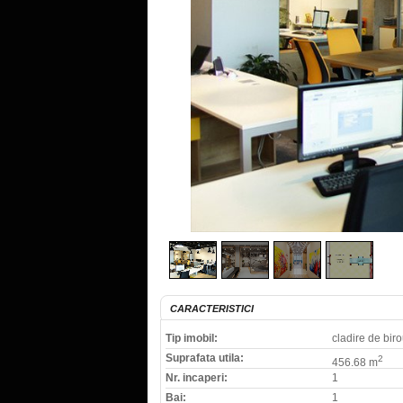
CARACTERISTICI
Tip imobil:
cladire de biro
Suprafata utila:
2
456.68 m
Nr. incaperi:
1
Bai:
1