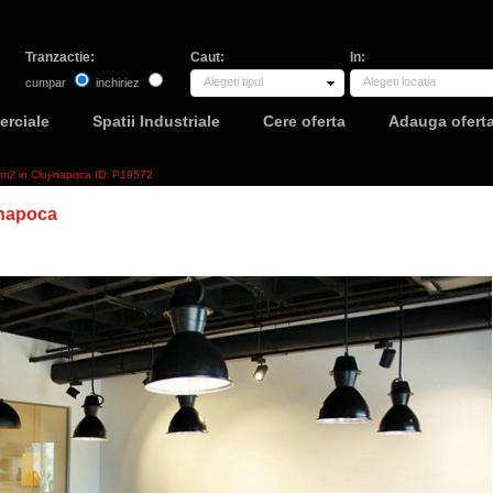
Tranzactie:
Caut:
In:
Alegeti tipul
Alegeti locatia
cumpar
inchiriez
erciale
Spatii Industriale
Cere oferta
Adauga ofert
68m2 in Cluj-napoca ID: P19572
-napoca