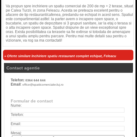
Va propun spre inchiriere un spatiu comercial de 200 de mp + 2 terase, situat
pe Calea Turzii, in zona Feleacu. Acesta se preteaza excelent pentru o
afacere de tip restaurant/cafenea, predandu-se echipat in acest sens. Spatiul
este compartimentat astfel: la parter avem o incapere open space, o
bucatarie, un spatiu de depozitare si 3 grupuri sanitare, iar la etaj o terasa si
o alta incapere open space. Spatiul dispune de un view exceptional spre
oras. Exista posibilitatea ca terasele sa fie extinse si totodata de amenajare
a unui spatiu amplu pentru parcare. Pentru mai multe detalii sau pentru o
vizionare, va rog sa ma contactati!
» Oferte similare Inchiriere spatiu restaurant complet echipat, Feleacu
Contact agentie
Telefon:
0364 644 644
Email
:
office@spatiicomercialecluj.ro
Formular de contact
Nume:
Telefon:
Email:
Mesaj: