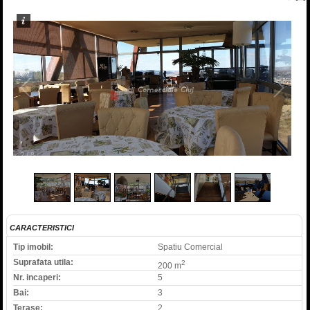
2
/
8
CARACTERISTICI
Tip imobil:
Spatiu Comercial
Suprafata utila:
2
200 m
Nr. incaperi:
5
Bai:
3
Terase:
2