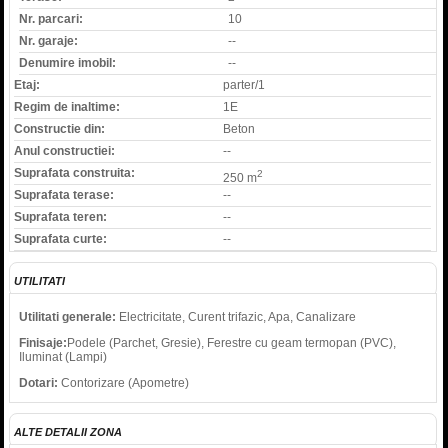
Nr. parcari:
10
Nr. garaje:
--
Denumire imobil:
--
Etaj:
parter/1
Regim de inaltime:
1E
Constructie din:
Beton
Anul constructiei:
--
Suprafata construita:
2
250 m
Suprafata terase:
--
Suprafata teren:
--
Suprafata curte:
--
UTILITATI
Utilitati generale:
Electricitate, Curent trifazic, Apa, Canalizare
Finisaje:
Podele (Parchet, Gresie), Ferestre cu geam termopan (PVC),
Iluminat (Lampi)
Dotari:
Contorizare (Apometre)
ALTE DETALII ZONA