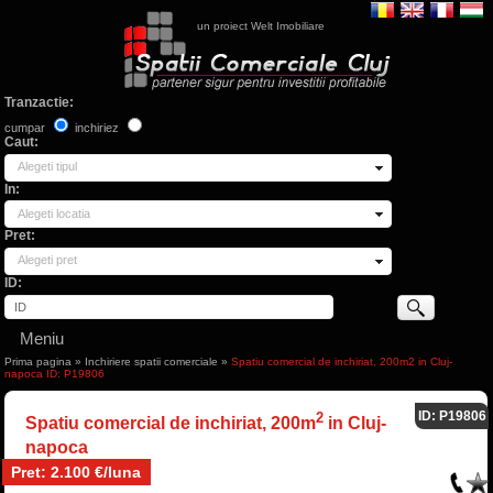
un proiect Welt Imobiliare
Tranzactie:
cumpar
inchiriez
Caut:
Alegeti tipul
In:
Alegeti locatia
Pret:
Alegeti pret
ID:
Meniu
Prima pagina
»
Inchiriere spatii comerciale
»
Spatiu comercial de inchiriat, 200m2 in Cluj-
napoca ID: P19806
ID: P19806
2
Spatiu comercial de inchiriat, 200m
in Cluj-
napoca
Pret: 2.100 €/luna