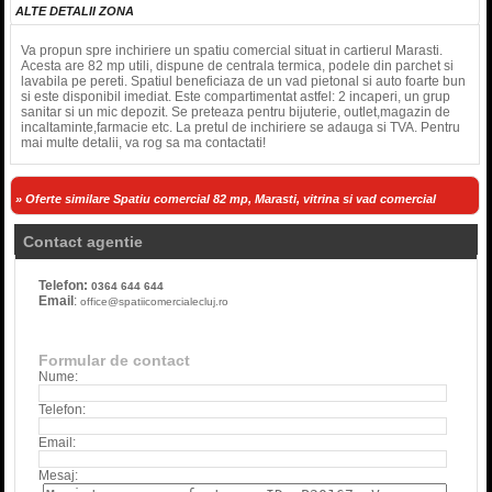
ALTE DETALII ZONA
Va propun spre inchiriere un spatiu comercial situat in cartierul Marasti.
Acesta are 82 mp utili, dispune de centrala termica, podele din parchet si
lavabila pe pereti. Spatiul beneficiaza de un vad pietonal si auto foarte bun
si este disponibil imediat. Este compartimentat astfel: 2 incaperi, un grup
sanitar si un mic depozit. Se preteaza pentru bijuterie, outlet,magazin de
incaltaminte,farmacie etc. La pretul de inchiriere se adauga si TVA. Pentru
mai multe detalii, va rog sa ma contactati!
» Oferte similare Spatiu comercial 82 mp, Marasti, vitrina si vad comercial
Contact agentie
Telefon:
0364 644 644
Email
:
office@spatiicomercialecluj.ro
Formular de contact
Nume:
Telefon:
Email:
Mesaj: