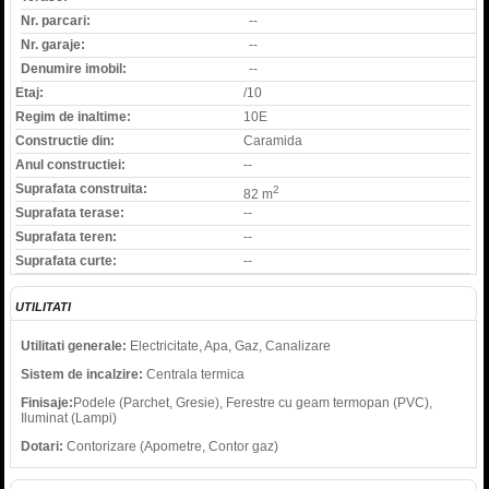
Nr. parcari:
--
Nr. garaje:
--
Denumire imobil:
--
Etaj:
/10
Regim de inaltime:
10E
Constructie din:
Caramida
Anul constructiei:
--
Suprafata construita:
2
82 m
Suprafata terase:
--
Suprafata teren:
--
Suprafata curte:
--
UTILITATI
Utilitati generale:
Electricitate, Apa, Gaz, Canalizare
Sistem de incalzire:
Centrala termica
Finisaje:
Podele (Parchet, Gresie), Ferestre cu geam termopan (PVC),
Iluminat (Lampi)
Dotari:
Contorizare (Apometre, Contor gaz)