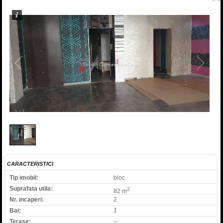
1
/
1
CARACTERISTICI
Tip imobil:
bloc
Suprafata utila:
2
82 m
Nr. incaperi:
2
Bai:
1
Terase:
--