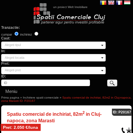
un proiect Welt Imobiliare
Tranzactie:
cumpar
inchiriez
Caut:
Alegeti tipul
In:
Alegeti locatia
Pret:
Alegeti pret
ID:
Meniu
Prima pagina
»
Inchiriere spatii comerciale
»
Spatiu comercial de inchiriat, 82m2 in Cluj-napoca,
zona Marasti ID: P20167
ID: P20167
2
Spatiu comercial de inchiriat, 82m
in Cluj-
napoca, zona Marasti
Pret: 2.050 €/luna