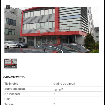
1
/
1
CARACTERISTICI
Tip imobil:
cladire de birouri
Suprafata utila:
2
100 m
Nr. incaperi:
2
Bai:
1
Terase:
2