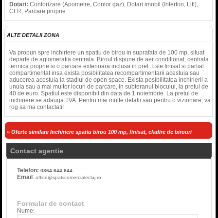
Dotari:
Contorizare (Apometre, Contor gaz), Dotari imobil (Interfon, Lift),
CFR, Parcare proprie
ALTE DETALII ZONA
Va propun spre inchiriere un spatiu de birou in suprafata de 100 mp, situat
departe de aglomeratia centrala. Biroul dispune de aer conditionat, centrala
termica proprie si o parcare exterioara inclusa in pret. Este finisat si partial
compartimentat insa exista posibilitatea recompartimentarii acestuia sau
aducerea acestuia la stadiul de open space. Exista posibilitatea inchirierii a
unuia sau a mai multor locuri de parcare, in subteranul blocului, la pretul de
40 de euro. Spatiul este disponibil din data de 1 noiembrie. La pretul de
inchiriere se adauga TVA. Pentru mai multe detalii sau pentru o vizionare, va
rog sa ma contactati!
» Oferte similare Inchiriere spatiu birou 100 mp, finisat, cladire de birouri
Contact agentie
Telefon:
0364 644 644
Email
:
office@spatiicomercialecluj.ro
Formular de contact
Nume: