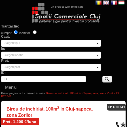
un proiect Welt Imobiliare
Tranzactie:
cumpar
inchiriez
Caut:
Alegeti tipul
In:
Alegeti locatia
Pret:
Alegeti pret
ID:
Meniu
Prima pagina
»
Inchiriere birouri
»
Birou de inchiriat, 100m2 in Cluj-napoca, zona Zorilor ID:
P20341
ID: P20341
2
Birou de inchiriat, 100m
in Cluj-napoca,
zona Zorilor
Pret: 1.200 €/luna