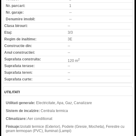
Nr. parcari:
1
Nr. garaje:
--
Denumire imobil:
--
Clasa birouri:
--
Etaj:
3/3
Regim de inaltime:
3E
Constructie din:
--
Anul constructiei:
--
Suprafata construita:
2
120 m
Suprafata terase:
--
Suprafata teren:
--
Suprafata curte:
--
UTILITATI
Utilitati generale:
Electricitate, Apa, Gaz, Canalizare
Sistem de incalzire:
Centrala termica
Climatizare:
Aer conditionat
Finisaje:
Izolatii termice (Exterior), Podele (Gresie, Mocheta), Ferestre cu
geam termopan (PVC), Iluminat (Lampi)