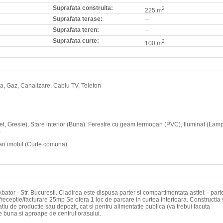
Suprafata construita:
2
225 m
Suprafata terase:
--
Suprafata teren:
--
Suprafata curte:
2
100 m
Apa, Gaz, Canalizare, Cablu TV, Telefon
e
chet, Gresie), Stare interior (Buna), Ferestre cu geam termopan (PVC), Iluminat (Lamp
)
ri imobil (Curte comuna)
bator - Str. Bucuresti. Cladirea este dispusa parter si compartimentata astfel: - parte
eceptie/facturare 25mp Se ofera 1 loc de parcare in curtea interioara. Constructia
atiu de productie sau depozit, cat si pentru alimentatie publica (va trebui facuta
e buna si aproape de centrul orasului.