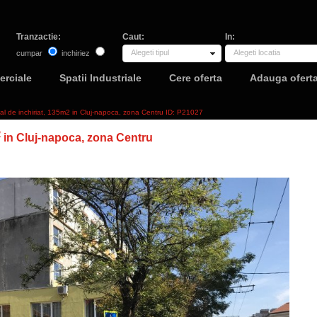
Tranzactie:
Caut:
In:
Alegeti tipul
Alegeti locatia
cumpar
inchiriez
erciale
Spatii Industriale
Cere oferta
Adauga ofert
al de inchiriat, 135m2 in Cluj-napoca, zona Centru ID: P21027
2
in Cluj-napoca, zona Centru