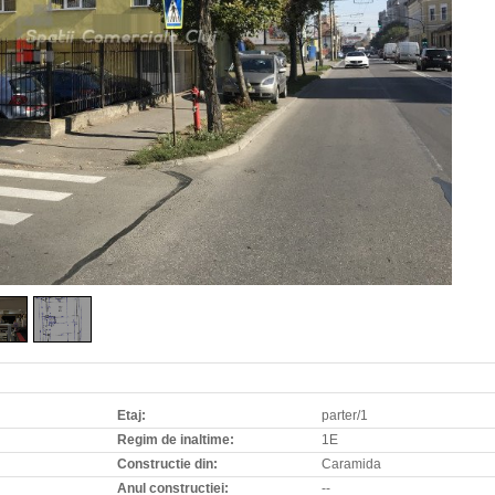
Etaj:
parter/1
Regim de inaltime:
1E
Constructie din:
Caramida
Anul constructiei:
--