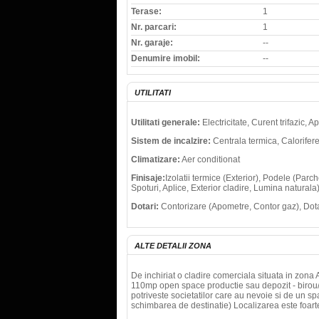
Terase:
1
Nr. parcari:
1
Nr. garaje:
--
Denumire imobil:
--
UTILITATI
Utilitati generale:
Electricitate, Curent trifazic, 
Sistem de incalzire:
Centrala termica, Calorifer
Climatizare:
Aer conditionat
Finisaje:
Izolatii termice (Exterior), Podele (Par
Spoturi, Aplice, Exterior cladire, Lumina naturala
Dotari:
Contorizare (Apometre, Contor gaz), Dota
ALTE DETALII ZONA
De inchiriat o cladire comerciala situata in zona A
110mp open space productie sau depozit - birou/r
potriveste societatilor care au nevoie si de un sp
schimbarea de destinatie) Localizarea este foart