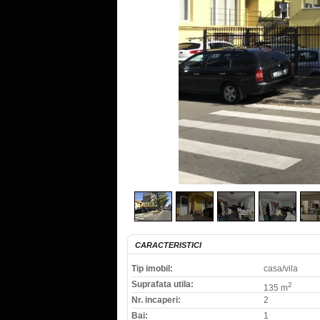
CARACTERISTICI
Tip imobil:
casa/vila
Suprafata utila:
2
135 m
Nr. incaperi:
2
Bai:
1