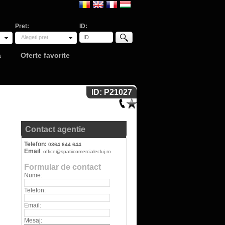
Pret:
ID:
Alegeti pret
a
Oferte favorite
ID: P21027
Contact agentie
Telefon:
0364 644 644
Email
:
office@spatiicomercialecluj.ro
Formular de contact
Nume:
Telefon:
Email:
Mesaj: