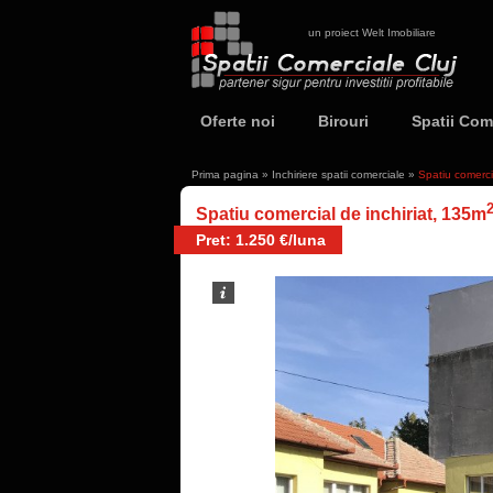
un proiect Welt Imobiliare
Oferte noi
Birouri
Spatii Com
Prima pagina
»
Inchiriere spatii comerciale
»
Spatiu comerci
Spatiu comercial de inchiriat, 135m
Pret: 1.250 €/luna