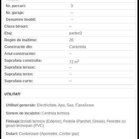
Nr. parcari:
3
Nr. garaje:
--
Denumire imobil:
--
Clasa birouri:
--
Etaj:
parter/2
Regim de inaltime:
2E
Constructie din:
Caramida
Anul constructiei:
--
Suprafata construita:
2
72 m
Suprafata terase:
--
Suprafata teren:
--
Suprafata curte:
--
UTILITATI
Utilitati generale:
Electricitate, Apa, Gaz, Canalizare
Sistem de incalzire:
Centrala termica
Finisaje:
Izolatii termice (Exterior), Podele (Parchet, Gresie), Ferestre cu
geam termopan (PVC)
Dotari:
Contorizare (Apometre, Contor gaz)