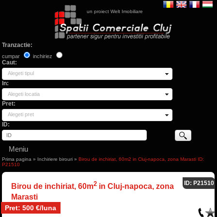
un proiect Welt Imobiliare
Tranzactie:
cumpar
inchiriez
Caut:
Alegeti tipul
In:
Alegeti locatia
Pret:
Alegeti pret
ID:
Meniu
Prima pagina
»
Inchiriere birouri
»
Birou de inchiriat, 60m2 in Cluj-napoca, zona Marasti ID:
P21510
ID: P21510
2
Birou de inchiriat, 60m
in Cluj-napoca, zona
Marasti
Pret: 500 €/luna