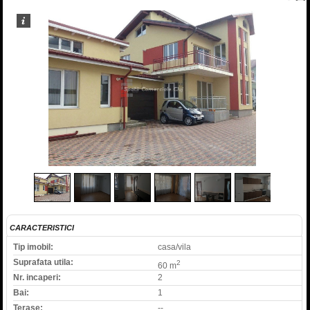
1
/
8
CARACTERISTICI
Tip imobil:
casa/vila
Suprafata utila:
2
60 m
Nr. incaperi:
2
Bai:
1
Terase:
--