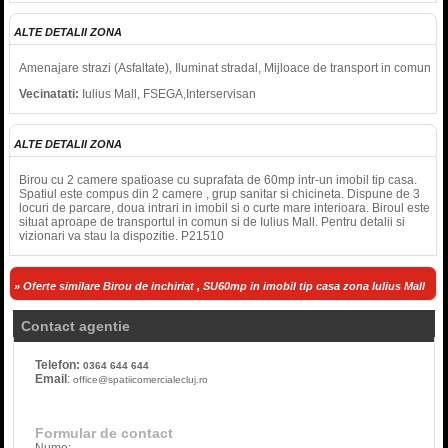
ALTE DETALII ZONA
Amenajare strazi (Asfaltate), Iluminat stradal, Mijloace de transport in comun
Vecinatati:
Iulius Mall, FSEGA,Interservisan
ALTE DETALII ZONA
Birou cu 2 camere spatioase cu suprafata de 60mp intr-un imobil tip casa.
Spatiul este compus din 2 camere , grup sanitar si chicineta. Dispune de 3
locuri de parcare, doua intrari in imobil si o curte mare interioara. Biroul este
situat aproape de transportul in comun si de Iulius Mall. Pentru detalii si
vizionari va stau la dispozitie. P21510
» Oferte similare Birou de inchiriat , SU60mp in imobil tip casa zona Iulius Mall
Contact agentie
Telefon:
0364 644 644
Email
:
office@spatiicomercialecluj.ro
Formular de contact