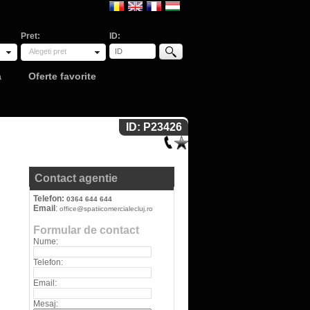
Pret:
ID:
Alegeti pret
a
Oferte favorite
ID: P23426
Contact agentie
Telefon:
0364 644 644
Email
:
office@spatiicomercialecluj.ro
Formular de contact
Nume:
Telefon:
Email:
Mesaj: