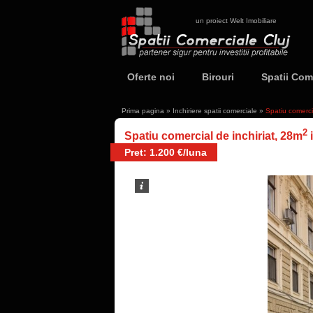
un proiect Welt Imobiliare
Oferte noi
Birouri
Spatii Com
Prima pagina
»
Inchiriere spatii comerciale
»
Spatiu comerci
2
Spatiu comercial de inchiriat, 28m
i
Pret: 1.200 €/luna