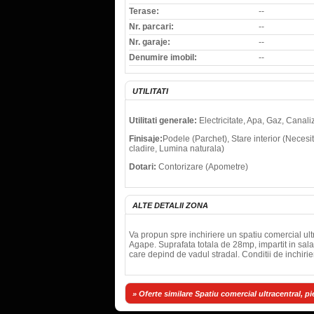
Terase:
--
Nr. parcari:
--
Nr. garaje:
--
Denumire imobil:
--
UTILITATI
Utilitati generale:
Electricitate, Apa, Gaz, Canali
Finisaje:
Podele (Parchet), Stare interior (Necesi
cladire, Lumina naturala)
Dotari:
Contorizare (Apometre)
ALTE DETALII ZONA
Va propun spre inchiriere un spatiu comercial ultra
Agape. Suprafata totala de 28mp, impartit in sala d
care depind de vadul stradal. Conditii de inchiri
» Oferte similare Spatiu comercial ultracentral, pie