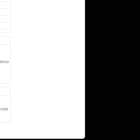
terior
rciale