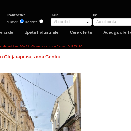
Tranzactie:
Caut:
In:
Alegeti tipul
Alegeti locatia
cumpar
inchiriez
erciale
Spatii Industriale
Cere oferta
Adauga ofert
al de inchiriat, 28m2 in Cluj-napoca, zona Centru ID: P23426
n Cluj-napoca, zona Centru