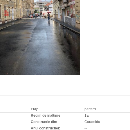
Etaj:
parter/1
Regim de inaltime:
1E
Constructie din:
Caramida
Anul constructiei:
--