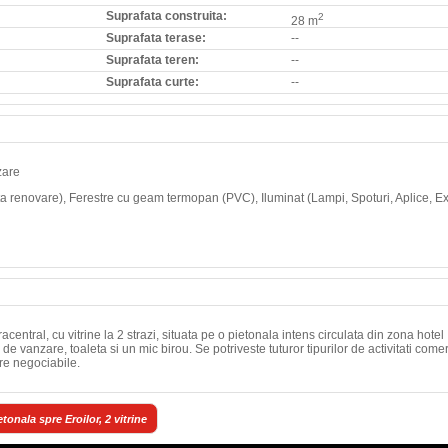
Suprafata construita:
2
28 m
Suprafata terase:
--
Suprafata teren:
--
Suprafata curte:
--
zare
ta renovare), Ferestre cu geam termopan (PVC), Iluminat (Lampi, Spoturi, Aplice, Ex
central, cu vitrine la 2 strazi, situata pe o pietonala intens circulata din zona hotel
e vanzare, toaleta si un mic birou. Se potriveste tuturor tipurilor de activitati come
ere negociabile.
tonala spre Eroilor, 2 vitrine