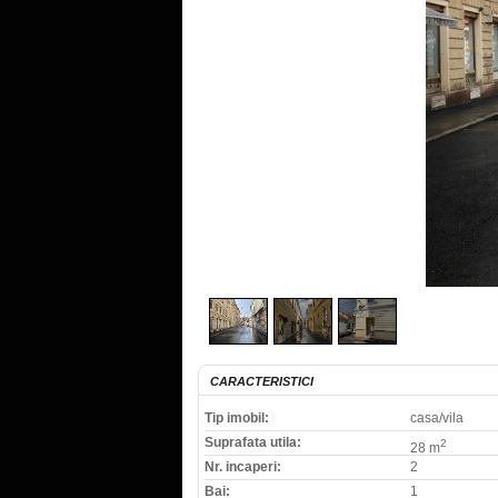
CARACTERISTICI
Tip imobil:
casa/vila
Suprafata utila:
2
28 m
Nr. incaperi:
2
Bai:
1