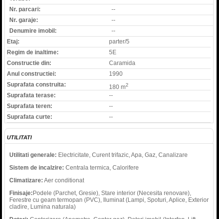
Nr. parcari:
--
Nr. garaje:
--
Denumire imobil:
--
Etaj:
parter/5
Regim de inaltime:
5E
Constructie din:
Caramida
Anul constructiei:
1990
Suprafata construita:
2
180 m
Suprafata terase:
--
Suprafata teren:
--
Suprafata curte:
--
UTILITATI
Utilitati generale:
Electricitate, Curent trifazic, Apa, Gaz, Canalizare
Sistem de incalzire:
Centrala termica, Calorifere
Climatizare:
Aer conditionat
Finisaje:
Podele (Parchet, Gresie), Stare interior (Necesita renovare),
Ferestre cu geam termopan (PVC), Iluminat (Lampi, Spoturi, Aplice, Exterior
cladire, Lumina naturala)