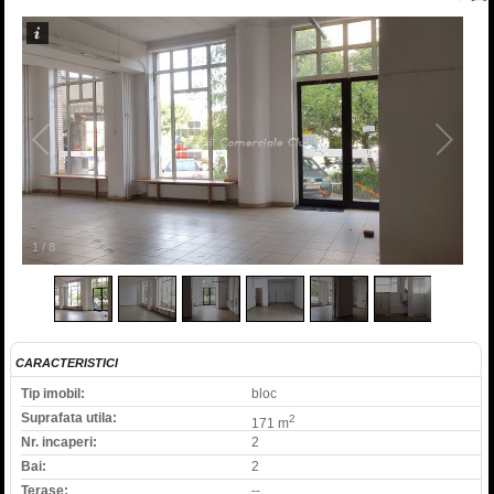
1
/
8
CARACTERISTICI
Tip imobil:
bloc
Suprafata utila:
2
171 m
Nr. incaperi:
2
Bai:
2
Terase:
--