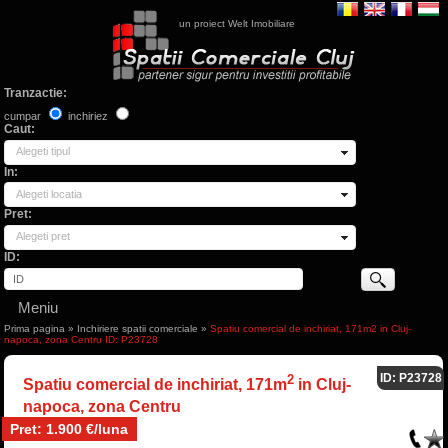
un proiect Welt Imobiliare
Tranzactie:
cumpar
inchiriez
Caut:
Alegeti tipul
In:
Alegeti locatia
Pret:
Alegeti pret
ID:
Meniu
Prima pagina
»
Inchiriere spatii comerciale
»
Spatiu comercial de inchiriat, 171m2 in Cluj-
napoca, zona Centru ID: P23728
ID: P23728
2
Spatiu comercial de inchiriat, 171m
in Cluj-
napoca, zona Centru
Pret: 1.900 €/luna