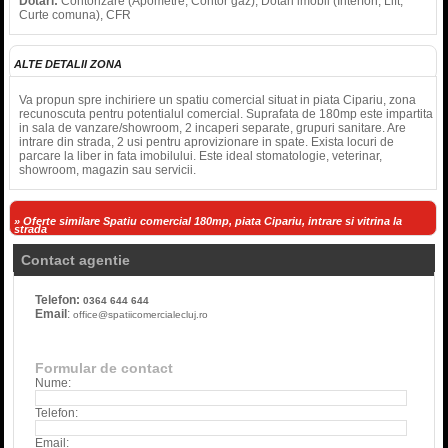
Dotari:
Contorizare (Apometre, Contor gaz), Dotari imobil (Interfon, Lift,
Curte comuna), CFR
ALTE DETALII ZONA
Va propun spre inchiriere un spatiu comercial situat in piata Cipariu, zona
recunoscuta pentru potentialul comercial. Suprafata de 180mp este impartita
in sala de vanzare/showroom, 2 incaperi separate, grupuri sanitare. Are
intrare din strada, 2 usi pentru aprovizionare in spate. Exista locuri de
parcare la liber in fata imobilului. Este ideal stomatologie, veterinar,
showroom, magazin sau servicii.
» Oferte similare Spatiu comercial 180mp, piata Cipariu, intrare si vitrina la
strada
Contact agentie
Telefon:
0364 644 644
Email
:
office@spatiicomercialecluj.ro
Formular de contact
Nume:
Telefon:
Email: