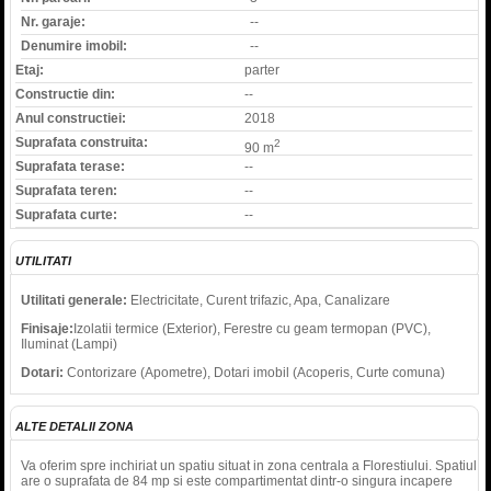
Nr. garaje:
--
Denumire imobil:
--
Etaj:
parter
Constructie din:
--
Anul constructiei:
2018
Suprafata construita:
2
90 m
Suprafata terase:
--
Suprafata teren:
--
Suprafata curte:
--
UTILITATI
Utilitati generale:
Electricitate, Curent trifazic, Apa, Canalizare
Finisaje:
Izolatii termice (Exterior), Ferestre cu geam termopan (PVC),
Iluminat (Lampi)
Dotari:
Contorizare (Apometre), Dotari imobil (Acoperis, Curte comuna)
ALTE DETALII ZONA
Va oferim spre inchiriat un spatiu situat in zona centrala a Florestiului. Spatiul
are o suprafata de 84 mp si este compartimentat dintr-o singura incapere