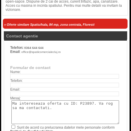
open-sapce. Dispune de 2 cai de acces, curent trifazic, apa, canalizare.
Acces cu masina in incinta spatiului. Pentru mai multe detalii va invitam la
vizionare.
» Oferte similare Spatiu/hala, 84 mp, zona centrala, Floresti
Contact agentie
Telefon:
0364 644 644
Email
:
office@spatiicomercialecluj.ro
Formular de contact
Nume:
Telefon:
Email:
Mesaj:
Sunt de acord cu prelucrarea datelor mele personale conform