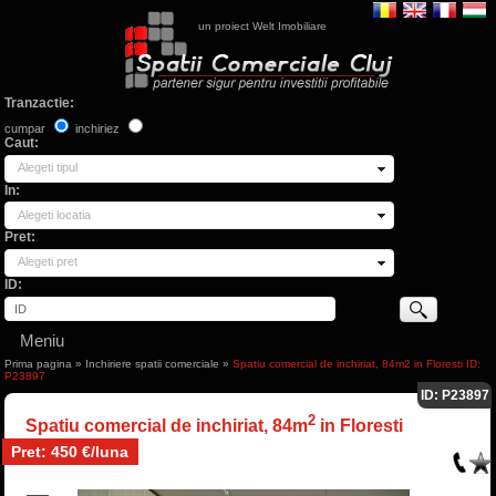
un proiect Welt Imobiliare
Tranzactie:
cumpar
inchiriez
Caut:
Alegeti tipul
In:
Alegeti locatia
Pret:
Alegeti pret
ID:
Meniu
Prima pagina
»
Inchiriere spatii comerciale
»
Spatiu comercial de inchiriat, 84m2 in Floresti ID:
P23897
ID: P23897
2
Spatiu comercial de inchiriat, 84m
in Floresti
Pret: 450 €/luna