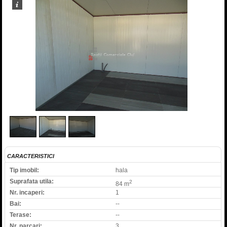
2
/
3
CARACTERISTICI
Tip imobil:
hala
Suprafata utila:
2
84 m
Nr. incaperi:
1
Bai:
--
Terase:
--
Nr. parcari:
3