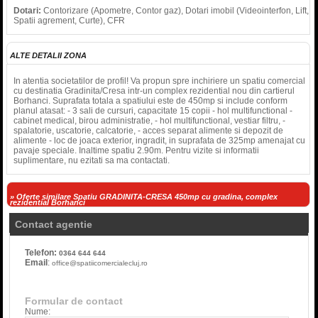
Dotari:
Contorizare (Apometre, Contor gaz), Dotari imobil (Videointerfon, Lift,
Spatii agrement, Curte), CFR
ALTE DETALII ZONA
In atentia societatilor de profil! Va propun spre inchiriere un spatiu comercial
cu destinatia Gradinita/Cresa intr-un complex rezidential nou din cartierul
Borhanci. Suprafata totala a spatiului este de 450mp si include conform
planul atasat: - 3 sali de cursuri, capacitate 15 copii - hol multifunctional -
cabinet medical, birou administratie, - hol multifunctional, vestiar filtru, -
spalatorie, uscatorie, calcatorie, - acces separat alimente si depozit de
alimente - loc de joaca exterior, ingradit, in suprafata de 325mp amenajat cu
pavaje speciale. Inaltime spatiu 2.90m. Pentru vizite si informatii
suplimentare, nu ezitati sa ma contactati.
» Oferte similare Spatiu GRADINITA-CRESA 450mp cu gradina, complex
rezidential Borhanci
Contact agentie
Telefon:
0364 644 644
Email
:
office@spatiicomercialecluj.ro
Formular de contact
Nume: