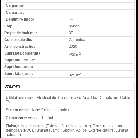
Nr. parcari:
--
Nr. garaje:
--
Denumire imobil:
--
Etaj:
parter/3
Regim de inaltime:
3E
Constructie din:
Caramida
Anul constructiei:
2020
Suprafata construita:
2
450 m
Suprafata terase:
--
Suprafata teren:
--
Suprafata curte:
2
325 m
UTILITATI
Utilitati generale:
Electricitate, Curent trifazic, Apa, Gaz, Canalizare, Cablu
TV
Sistem de incalzire:
Centrala termica
Climatizare:
Aer conditionat
Finisaje:
Izolatii termice (Exterior, Bloc izolat termic), Ferestre cu geam
termopan (PVC), Iluminat (Lampi, Spoturi, Aplice, Exterior cladire, Lumina
naturala)