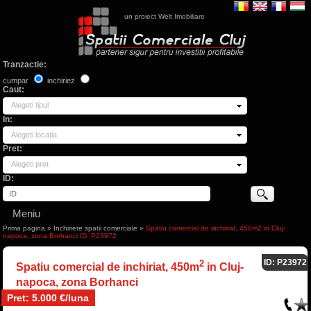
un proiect Welt Imobiliare
Tranzactie:
cumpar
inchiriez
Caut:
Alegeti tipul
In:
Alegeti locatia
Pret:
Alegeti pret
ID:
Meniu
Prima pagina
»
Inchiriere spatii comerciale
»
Spatiu comercial de inchiriat, 450m2 in Cluj-
napoca, zona Borhanci ID: P23972
ID: P23972
2
Spatiu comercial de inchiriat, 450m
in Cluj-
napoca, zona Borhanci
Pret: 5.000 €/luna