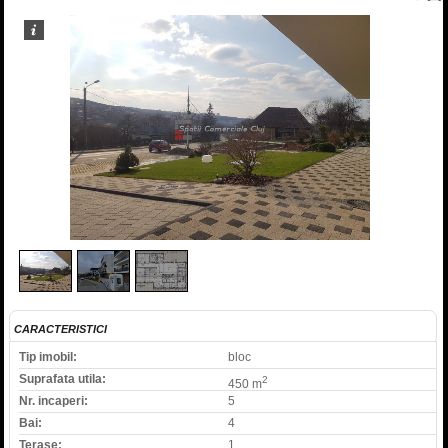
1
/
3
CARACTERISTICI
Tip imobil:
bloc
Suprafata utila:
2
450 m
Nr. incaperi:
5
Bai:
4
Terase:
1