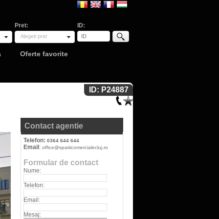
Pret:
ID:
Alegeti pret
a
Oferte favorite
ID: P24887
Contact agentie
Telefon:
0364 644 644
Email
:
office@spatiicomercialecluj.ro
Formular de contact
Nume:
Telefon:
Email:
Mesaj: