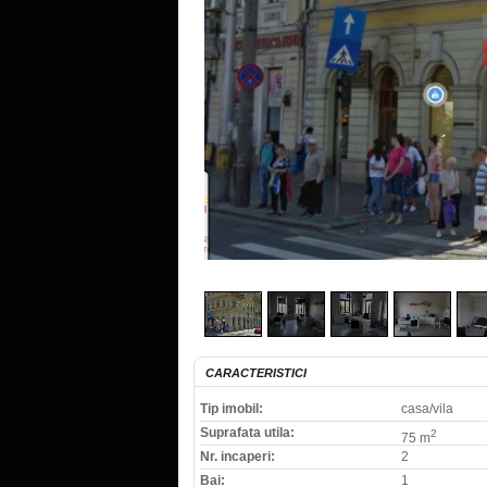
CARACTERISTICI
Tip imobil:
casa/vila
Suprafata utila:
2
75 m
Nr. incaperi:
2
Bai:
1