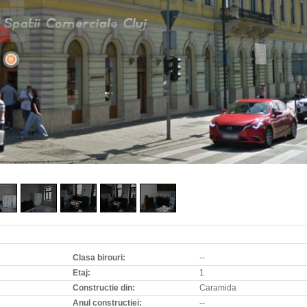
Clasa birouri:
--
Etaj:
1
Constructie din:
Caramida
Anul constructiei:
--