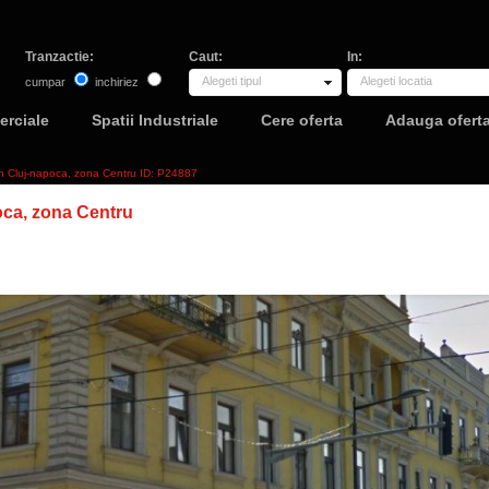
Tranzactie:
Caut:
In:
Alegeti tipul
Alegeti locatia
cumpar
inchiriez
erciale
Spatii Industriale
Cere oferta
Adauga ofert
 in Cluj-napoca, zona Centru ID: P24887
oca, zona Centru