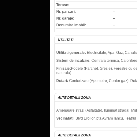
Terase:
--
Nr. parcari:
--
Nr. garaje:
--
Denumire imobil:
--
UTILITATI
Utilitati generale:
Electricitate, Apa, Gaz, Canali
Sistem de incalzire:
Centrala termica, Calorifer
Finisaje:
Podele (Parchet, Gresie), Ferestre cu g
naturala)
Dotari:
Contorizare (Apometre, Contor gaz), Dotar
ALTE DETALII ZONA
Amenajare strazi (Asfaltate), Iluminat stradal, M
Vecinatati:
Blvd Eroilor, pta Avram Iancu, Teatrul
ALTE DETALII ZONA