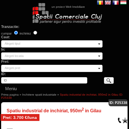
un proiect Welt Imobiliare
Tranzactie:
cumpar
inchiriez
Caut:
Alegeti tipul
In:
Alegeti locatia
Pret:
Alegeti pret
ID:
Meniu
Prima pagina
»
Inchiriere spatii industriale
»
Spatiu industrial de inchiriat, 950m2 in Gilau ID:
P25338
ID: P25338
2
Spatiu industrial de inchiriat, 950m
in Gilau
Pret: 3.700 €/luna