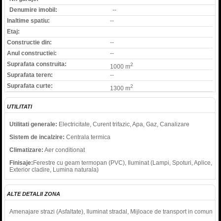
Denumire imobil:
--
Inaltime spatiu:
--
Etaj:
Constructie din:
--
Anul constructiei:
--
Suprafata construita:
2
1000 m
Suprafata teren:
--
Suprafata curte:
2
1300 m
UTILITATI
Utilitati generale:
Electricitate, Curent trifazic, Apa, Gaz, Canalizare
Sistem de incalzire:
Centrala termica
Climatizare:
Aer conditionat
Finisaje:
Ferestre cu geam termopan (PVC), Iluminat (Lampi, Spoturi, Aplice,
Exterior cladire, Lumina naturala)
ALTE DETALII ZONA
Amenajare strazi (Asfaltate), Iluminat stradal, Mijloace de transport in comun