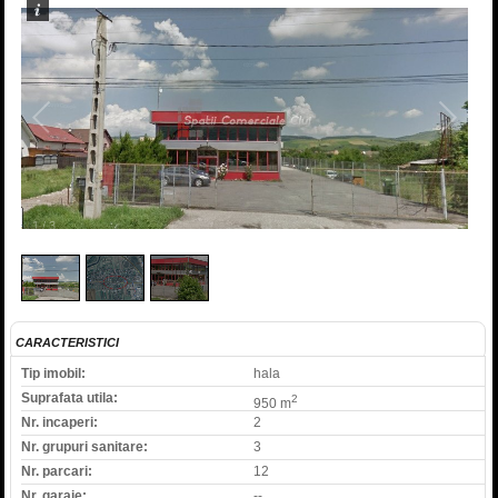
1
/
3
CARACTERISTICI
Tip imobil:
hala
Suprafata utila:
2
950 m
Nr. incaperi:
2
Nr. grupuri sanitare:
3
Nr. parcari:
12
Nr. garaje:
--