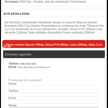
Vecinatati:
E60 Cluj - Oradea, 1km de autostrada Transilvania
ALTE DETALII ZONA
De inchiriat o proprietate industriala situata in comuna Gilau pe drumul
European E60 Cluj-Oradea Proprietatea se compune din hala 750mp H=6m
cu 3 usi sectionale de acces Showroom, receptie, birouri P+E 200mp Curte
aferenta 1300mp Toate utilitatile disponibile Putere instalata 100KwA
» Oferte similare Depozit 750mp, birouri P+E 200mp, curte 1300mp, Gilau 1 km
de A3
Contact agentie
Telefon:
0364 644 644
Email
:
office@spatiicomercialecluj.ro
Formular de contact
Nume:
Telefon:
Email:
Mesaj: