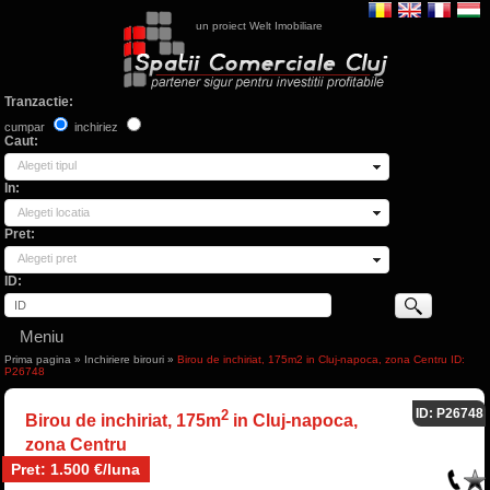
un proiect Welt Imobiliare
Tranzactie:
cumpar
inchiriez
Caut:
Alegeti tipul
In:
Alegeti locatia
Pret:
Alegeti pret
ID:
Meniu
Prima pagina
»
Inchiriere birouri
»
Birou de inchiriat, 175m2 in Cluj-napoca, zona Centru ID:
P26748
ID: P26748
2
Birou de inchiriat, 175m
in Cluj-napoca,
zona Centru
Pret: 1.500 €/luna