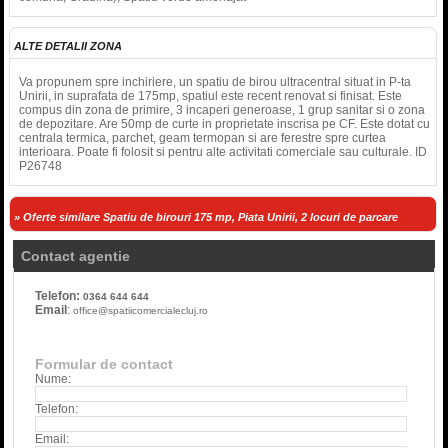
ALTE DETALII ZONA
Va propunem spre inchiriere, un spatiu de birou ultracentral situat in P-ta
Unirii, in suprafata de 175mp, spatiul este recent renovat si finisat. Este
compus din zona de primire, 3 incaperi generoase, 1 grup sanitar si o zona
de depozitare. Are 50mp de curte in proprietate inscrisa pe CF. Este dotat cu
centrala termica, parchet, geam termopan si are ferestre spre curtea
interioara. Poate fi folosit si pentru alte activitati comerciale sau culturale. ID
P26748
» Oferte similare Spatiu de birouri 175 mp, Piata Unirii, 2 locuri de parcare
Contact agentie
Telefon:
0364 644 644
Email
:
office@spatiicomercialecluj.ro
Formular de contact
Nume:
Telefon:
Email: