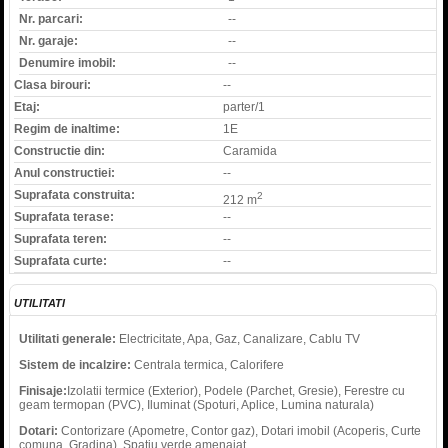
Nr. parcari:
--
Nr. garaje:
--
Denumire imobil:
--
Clasa birouri:
--
Etaj:
parter/1
Regim de inaltime:
1E
Constructie din:
Caramida
Anul constructiei:
--
Suprafata construita:
2
212 m
Suprafata terase:
--
Suprafata teren:
--
Suprafata curte:
--
UTILITATI
Utilitati generale:
Electricitate, Apa, Gaz, Canalizare, Cablu TV
Sistem de incalzire:
Centrala termica, Calorifere
Finisaje:
Izolatii termice (Exterior), Podele (Parchet, Gresie), Ferestre cu
geam termopan (PVC), Iluminat (Spoturi, Aplice, Lumina naturala)
Dotari:
Contorizare (Apometre, Contor gaz), Dotari imobil (Acoperis, Curte
comuna, Gradina), Spatiu verde amenajat