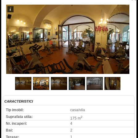
2
/
8
CARACTERISTICI
Tip imobil:
casa/vila
Suprafata utila:
2
175 m
Nr. incaperi:
4
Bai:
2
Terase:
1