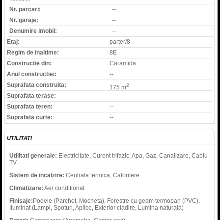
Nr. parcari:
--
Nr. garaje:
--
Denumire imobil:
--
Etaj:
parter/8
Regim de inaltime:
8E
Constructie din:
Caramida
Anul constructiei:
--
Suprafata construita:
2
175 m
Suprafata terase:
--
Suprafata teren:
--
Suprafata curte:
--
UTILITATI
Utilitati generale:
Electricitate, Curent trifazic, Apa, Gaz, Canalizare, Cablu
TV
Sistem de incalzire:
Centrala termica, Calorifere
Climatizare:
Aer conditionat
Finisaje:
Podele (Parchet, Mocheta), Ferestre cu geam termopan (PVC),
Iluminat (Lampi, Spoturi, Aplice, Exterior cladire, Lumina naturala)