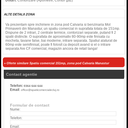
Dotari:
Contorizare (Apometre, Contor gaz)
ALTE DETALII ZONA
Va prezentam spre inchiriere in zona pod Calvaria si benzinaria Mol
Primaverii din Manastur, un spatiu comercial in suprafata totala de 151mp.
Dispune de 2 intrari, 2 centrale termice, contorizari separate, putand fi 2
spatii distincte. O suprafata de aproximativ 80-90mp este finisata cu
mocheta, tavane false, bai moderne, intrare separata. Spatiul alaturat de
60mp este semifinisat, poate fi folosit ca depozit avand si el o intrare
separata Are CF comercial, magazin ancora de retail langa!
» Oferte similare Spatiu comercial 151mp, zona pod Calvaria Manastur
Contact agentie
Telefon:
0364 644 644
Email
:
office@spatiicomercialecluj.ro
Formular de contact
Nume:
Telefon:
Email: