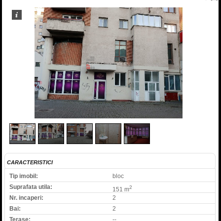
1
/
5
CARACTERISTICI
Tip imobil:
bloc
Suprafata utila:
2
151 m
Nr. incaperi:
2
Bai:
2
Terase:
--