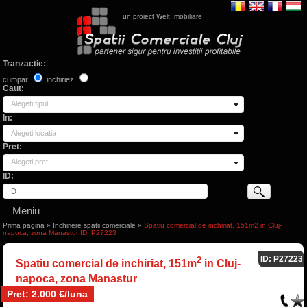
un proiect Welt Imobiliare
Tranzactie:
cumpar
inchiriez
Caut:
Alegeti tipul
In:
Alegeti locatia
Pret:
Alegeti pret
ID:
Meniu
Prima pagina
»
Inchiriere spatii comerciale
»
Spatiu comercial de inchiriat, 151m2 in Cluj-
napoca, zona Manastur ID: P27223
ID: P27223
2
Spatiu comercial de inchiriat, 151m
in Cluj-
napoca, zona Manastur
Pret: 2.000 €/luna