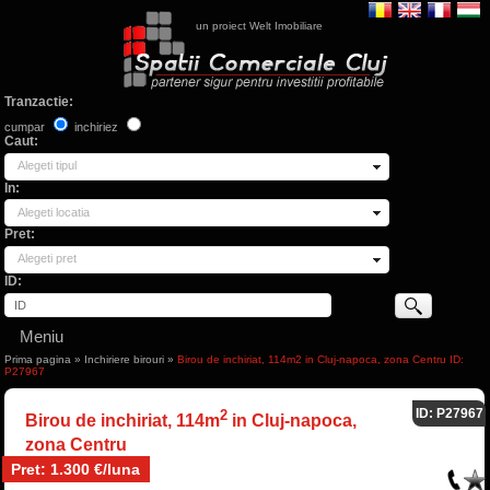
un proiect Welt Imobiliare
Tranzactie:
cumpar
inchiriez
Caut:
Alegeti tipul
In:
Alegeti locatia
Pret:
Alegeti pret
ID:
Meniu
Prima pagina
»
Inchiriere birouri
»
Birou de inchiriat, 114m2 in Cluj-napoca, zona Centru ID:
P27967
ID: P27967
2
Birou de inchiriat, 114m
in Cluj-napoca,
zona Centru
Pret: 1.300 €/luna