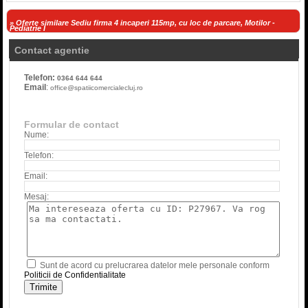
» Oferte similare Sediu firma 4 incaperi 115mp, cu loc de parcare, Motilor -
Pediatrie I
Contact agentie
Telefon:
0364 644 644
Email
:
office@spatiicomercialecluj.ro
Formular de contact
Nume:
Telefon:
Email:
Mesaj:
Sunt de acord cu prelucrarea datelor mele personale conform
Politicii de Confidentialitate