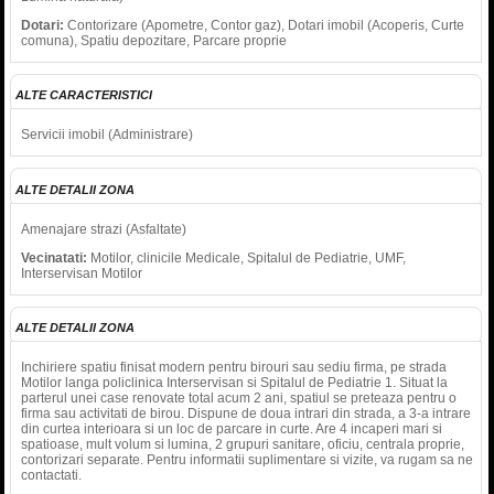
Dotari:
Contorizare (Apometre, Contor gaz), Dotari imobil (Acoperis, Curte
comuna), Spatiu depozitare, Parcare proprie
ALTE CARACTERISTICI
Servicii imobil (Administrare)
ALTE DETALII ZONA
Amenajare strazi (Asfaltate)
Vecinatati:
Motilor, clinicile Medicale, Spitalul de Pediatrie, UMF,
Interservisan Motilor
ALTE DETALII ZONA
Inchiriere spatiu finisat modern pentru birouri sau sediu firma, pe strada
Motilor langa policlinica Interservisan si Spitalul de Pediatrie 1. Situat la
parterul unei case renovate total acum 2 ani, spatiul se preteaza pentru o
firma sau activitati de birou. Dispune de doua intrari din strada, a 3-a intrare
din curtea interioara si un loc de parcare in curte. Are 4 incaperi mari si
spatioase, mult volum si lumina, 2 grupuri sanitare, oficiu, centrala proprie,
contorizari separate. Pentru informatii suplimentare si vizite, va rugam sa ne
contactati.