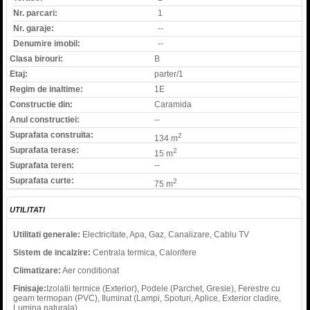
Nr. parcari:
1
Nr. garaje:
--
Denumire imobil:
--
Clasa birouri:
B
Etaj:
parter/1
Regim de inaltime:
1E
Constructie din:
Caramida
Anul constructiei:
--
Suprafata construita:
2
134 m
Suprafata terase:
2
15 m
Suprafata teren:
--
Suprafata curte:
2
75 m
UTILITATI
Utilitati generale:
Electricitate, Apa, Gaz, Canalizare, Cablu TV
Sistem de incalzire:
Centrala termica, Calorifere
Climatizare:
Aer conditionat
Finisaje:
Izolatii termice (Exterior), Podele (Parchet, Gresie), Ferestre cu
geam termopan (PVC), Iluminat (Lampi, Spoturi, Aplice, Exterior cladire,
Lumina naturala)