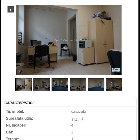
1
/
9
CARACTERISTICI
Tip imobil:
casa/vila
Suprafata utila:
2
114 m
Nr. incaperi:
4
Bai:
2
Terase:
1