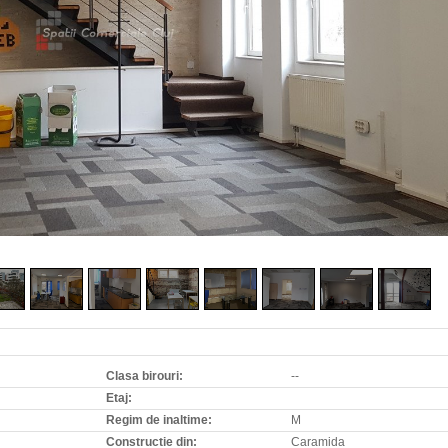
Clasa birouri:
--
Etaj:
Regim de inaltime:
M
Constructie din:
Caramida