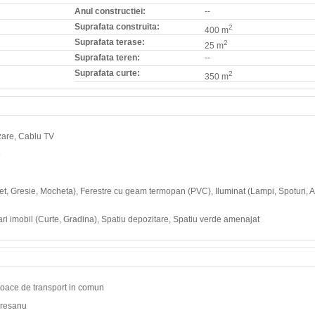
Anul constructiei:
--
Suprafata construita:
2
400 m
Suprafata terase:
2
25 m
Suprafata teren:
--
Suprafata curte:
2
350 m
izare, Cablu TV
e
chet, Gresie, Mocheta), Ferestre cu geam termopan (PVC), Iluminat (Lampi, Spoturi, A
ri imobil (Curte, Gradina), Spatiu depozitare, Spatiu verde amenajat
ijloace de transport in comun
uresanu