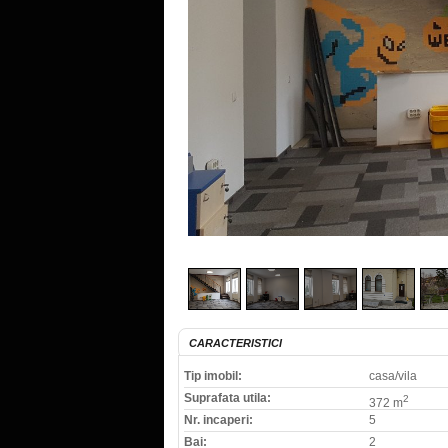
CARACTERISTICI
Tip imobil:
casa/vila
Suprafata utila:
2
372 m
Nr. incaperi:
5
Bai:
2