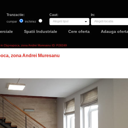
Tranzactie:
Caut:
In:
Alegeti tipul
Alegeti locatia
cumpar
inchiriez
erciale
Spatii Industriale
Cere oferta
Adauga ofert
2 in Cluj-napoca, zona Andrei Muresanu ID: P28249
poca, zona Andrei Muresanu