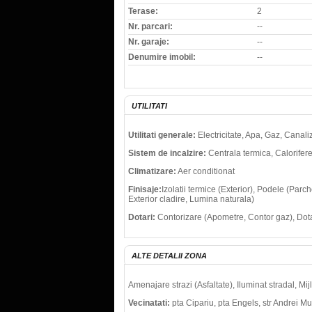
Terase:
2
Nr. parcari:
--
Nr. garaje:
--
Denumire imobil:
--
UTILITATI
Utilitati generale:
Electricitate, Apa, Gaz, Canal
Sistem de incalzire:
Centrala termica, Calorifer
Climatizare:
Aer conditionat
Finisaje:
Izolatii termice (Exterior), Podele (Par
Exterior cladire, Lumina naturala)
Dotari:
Contorizare (Apometre, Contor gaz), Dota
ALTE DETALII ZONA
Amenajare strazi (Asfaltate), Iluminat stradal, M
Vecinatati:
pta Cipariu, pta Engels, str Andrei M