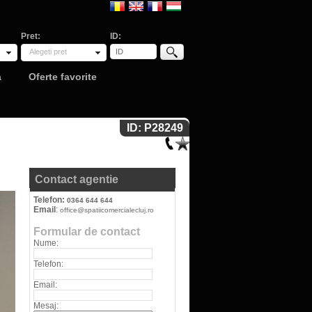
Pret:
ID:
Alegeti pret
a
Oferte favorite
ID: P28249
Contact agentie
Telefon:
0364 644 644
Email
:
office@spatiicomercialecluj.ro
Formular de contact
Nume:
Telefon:
Email:
Mesaj: