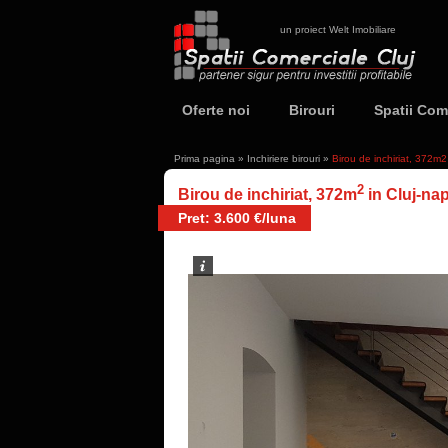
un proiect Welt Imobiliare
Oferte noi
Birouri
Spatii Com
Prima pagina
»
Inchiriere birouri
»
Birou de inchiriat, 372m
2
Birou de inchiriat, 372m
in Cluj-na
Pret: 3.600 €/luna