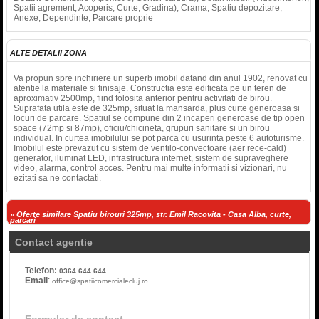
Spatii agrement, Acoperis, Curte, Gradina), Crama, Spatiu depozitare,
Anexe, Dependinte, Parcare proprie
ALTE DETALII ZONA
Va propun spre inchiriere un superb imobil datand din anul 1902, renovat cu
atentie la materiale si finisaje. Constructia este edificata pe un teren de
aproximativ 2500mp, fiind folosita anterior pentru activitati de birou.
Suprafata utila este de 325mp, situat la mansarda, plus curte generoasa si
locuri de parcare. Spatiul se compune din 2 incaperi generoase de tip open
space (72mp si 87mp), oficiu/chicineta, grupuri sanitare si un birou
individual. In curtea imobilului se pot parca cu usurinta peste 6 autoturisme.
Imobilul este prevazut cu sistem de ventilo-convectoare (aer rece-cald)
generator, iluminat LED, infrastructura internet, sistem de supraveghere
video, alarma, control acces. Pentru mai multe informatii si vizionari, nu
ezitati sa ne contactati.
» Oferte similare Spatiu birouri 325mp, str. Emil Racovita - Casa Alba, curte,
parcari
Contact agentie
Telefon:
0364 644 644
Email
:
office@spatiicomercialecluj.ro
Formular de contact