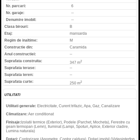
Nr. parcari:
6
Nr. garaje:
--
Denumire imobil:
--
Clasa birouri:
B
Etaj:
mansarda
Regim de inaltime:
M
Constructie din:
Caramida
Anul constructiei:
--
Suprafata construita:
2
347 m
Suprafata terase:
--
Suprafata teren:
--
Suprafata curte:
2
250 m
UTILITATI
Utilitati generale:
Electricitate, Curent trifazic, Apa, Gaz, Canalizare
Climatizare:
Aer conditionat
Finisaje:
Izolatii termice (Exterior), Podele (Parchet, Mocheta), Ferestre cu
geam termopan (Lemn), Iluminat (Lampi, Spoturi, Aplice, Exterior cladire,
Lumina naturala)
Dotari:
Contorizare (Apometre, Contor caldura), Dotari imobil (Videointerfon,