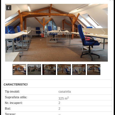
1
/
11
CARACTERISTICI
Tip imobil:
casa/vila
Suprafata utila:
2
325 m
Nr. incaperi:
2
Bai:
2
Terase:
--