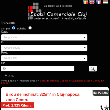
un proiect Welt Imobiliare
Tranzactie:
cumpar
inchiriez
Caut:
Alegeti tipul
In:
Alegeti locatia
Pret:
Alegeti pret
ID:
Meniu
Prima pagina
»
Inchiriere birouri
»
Birou de inchiriat, 325m2 in Cluj-napoca, zona Centru ID:
P28280
ID: P28280
2
Birou de inchiriat, 325m
in Cluj-napoca,
zona Centru
Pret: 2.925 €/luna