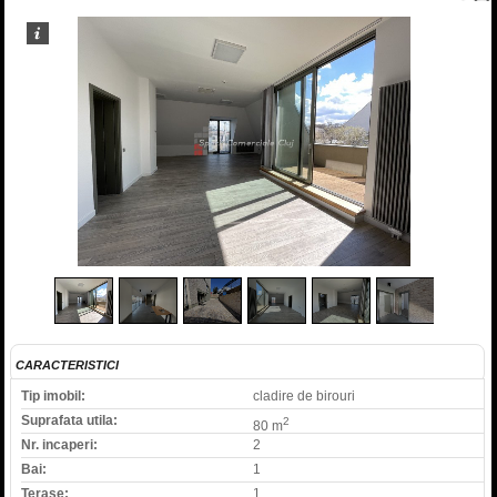
1
/
9
CARACTERISTICI
Tip imobil:
cladire de birouri
Suprafata utila:
2
80 m
Nr. incaperi:
2
Bai:
1
Terase:
1