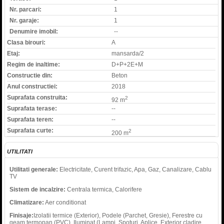
Nr. parcari:
1
Nr. garaje:
1
Denumire imobil:
--
Clasa birouri:
A
Etaj:
mansarda/2
Regim de inaltime:
D+P+2E+M
Constructie din:
Beton
Anul constructiei:
2018
Suprafata construita:
2
92 m
Suprafata terase:
--
Suprafata teren:
--
Suprafata curte:
2
200 m
UTILITATI
Utilitati generale:
Electricitate, Curent trifazic, Apa, Gaz, Canalizare, Cablu
TV
Sistem de incalzire:
Centrala termica, Calorifere
Climatizare:
Aer conditionat
Finisaje:
Izolatii termice (Exterior), Podele (Parchet, Gresie), Ferestre cu
geam termopan (PVC), Iluminat (Lampi, Spoturi, Aplice, Exterior cladire,