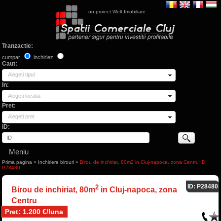
un proiect Welt Imobiliare
Tranzactie:
cumpar
inchiriez
Caut:
Alegeti tipul
In:
Alegeti locatia
Pret:
Alegeti pret
ID:
Meniu
Prima pagina
»
Inchiriere birouri
»
Birou de inchiriat, 80m2 in Cluj-napoca, zona Centru ID:
P28480
ID: P28480
2
Birou de inchiriat, 80m
in Cluj-napoca, zona
Centru
Pret: 1.200 €/luna