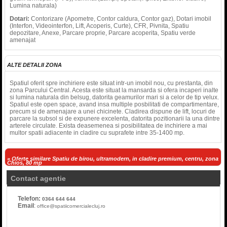
Lumina naturala)
Dotari:
Contorizare (Apometre, Contor caldura, Contor gaz), Dotari imobil
(Interfon, Videointerfon, Lift, Acoperis, Curte), CFR, Pivnita, Spatiu
depozitare, Anexe, Parcare proprie, Parcare acoperita, Spatiu verde
amenajat
ALTE DETALII ZONA
Spatiul oferit spre inchiriere este situat intr-un imobil nou, cu prestanta, din
zona Parcului Central. Acesta este situat la mansarda si ofera incaperi inalte
si lumina naturala din belsug, datorita geamurilor mari si a celor de tip velux.
Spatiul este open space, avand insa multiple posbilitati de compartimentare,
precum si de amenajare a unei chicinete. Cladirea dispune de lift, locuri de
parcare la subsol si de expunere excelenta, datorita pozitionarii la una dintre
arterele circulate. Exista deasemenea si posibilitatea de inchiriere a mai
multor spatii adiacente in cladire cu suprafete intre 35-1400 mp.
» Oferte similare Spatiu de birou, ultramodern, in cladire premium, centru, zona
Chios, 80 mp
Contact agentie
Telefon:
0364 644 644
Email
:
office@spatiicomercialecluj.ro