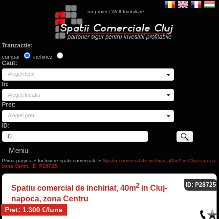
un proiect Welt Imobiliare
Tranzactie:
cumpar
inchiriez
Caut:
Alegeti tipul
In:
Alegeti locatia
Pret:
Alegeti pret
ID:
Meniu
Prima pagina
»
Inchiriere spatii comerciale
»
Spatiu comercial de inchiriat, 40m2 in Cluj-napoca,
zona Centru ID: P28725
ID: P28725
2
Spatiu comercial de inchiriat, 40m
in Cluj-
napoca, zona Centru
Pret: 1.300 €/luna