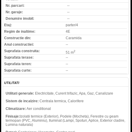
Nr. parcari:
--
Nr. garaje:
--
Denumire imobil:
--
Etaj:
parter/4
Regim de inaltime:
4E
Constructie din:
Caramida
Anul constructiei:
--
Suprafata construita:
2
51 m
Suprafata terase:
--
Suprafata teren:
--
Suprafata curte:
--
UTILITATI
Utilitati generale:
Electricitate, Curent trifazic, Apa, Gaz, Canalizare
Sistem de incalzire:
Centrala termica, Calorifere
Climatizare:
Aer conditionat
Finisaje:
Izolatii termice (Exterior), Podele (Mocheta), Ferestre cu geam
termopan (PVC, Aluminiu), Iluminat (Lampi, Spoturi, Aplice, Exterior cladire,
Lumina naturala)