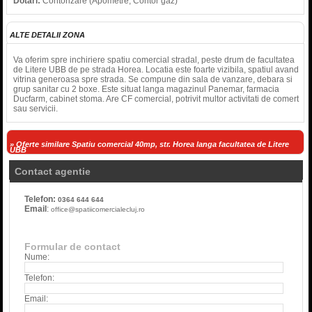
Dotari:
Contorizare (Apometre, Contor gaz)
ALTE DETALII ZONA
Va oferim spre inchiriere spatiu comercial stradal, peste drum de facultatea
de Litere UBB de pe strada Horea. Locatia este foarte vizibila, spatiul avand
vitrina generoasa spre strada. Se compune din sala de vanzare, debara si
grup sanitar cu 2 boxe. Este situat langa magazinul Panemar, farmacia
Ducfarm, cabinet stoma. Are CF comercial, potrivit multor activitati de comert
sau servicii.
» Oferte similare Spatiu comercial 40mp, str. Horea langa facultatea de Litere
UBB
Contact agentie
Telefon:
0364 644 644
Email
:
office@spatiicomercialecluj.ro
Formular de contact
Nume:
Telefon:
Email: