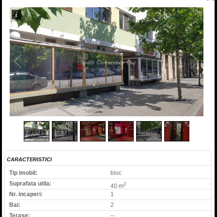
1
/
10
CARACTERISTICI
Tip imobil:
bloc
Suprafata utila:
2
40 m
Nr. incaperi:
1
Bai:
2
Terase:
--