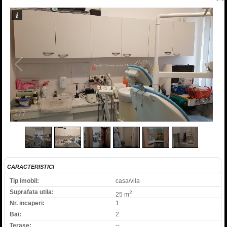
2
/
7
CARACTERISTICI
Tip imobil:
casa/vila
Suprafata utila:
2
25 m
Nr. incaperi:
1
Bai:
2
Terase:
--