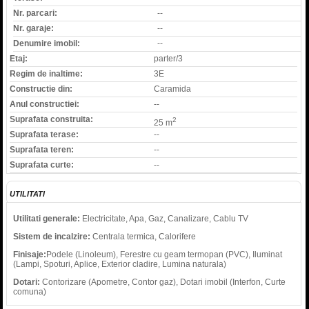
Nr. parcari:
--
Nr. garaje:
--
Denumire imobil:
--
Etaj:
parter/3
Regim de inaltime:
3E
Constructie din:
Caramida
Anul constructiei:
--
Suprafata construita:
2
25 m
Suprafata terase:
--
Suprafata teren:
--
Suprafata curte:
--
UTILITATI
Utilitati generale:
Electricitate, Apa, Gaz, Canalizare, Cablu TV
Sistem de incalzire:
Centrala termica, Calorifere
Finisaje:
Podele (Linoleum), Ferestre cu geam termopan (PVC), Iluminat
(Lampi, Spoturi, Aplice, Exterior cladire, Lumina naturala)
Dotari:
Contorizare (Apometre, Contor gaz), Dotari imobil (Interfon, Curte
comuna)