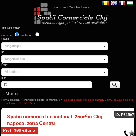
un proiect Welt Imobiliare
Tranzactie:
cumpar
inchiriez
Caut:
Alegeti tipul
In:
Alegeti locatia
Pret:
Alegeti pret
ID:
Meniu
Prima pagina
»
Inchiriere spatii comerciale
»
Spatiu comercial de inchiriat, 25m2 in Cluj-napoca,
zona Centru ID: P31507
ID: P31507
2
Spatiu comercial de inchiriat, 25m
in Cluj-
napoca, zona Centru
Pret: 360 €/luna