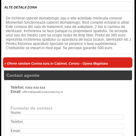
ALTE DETALII ZONA
De inchiriat cabinet stomatologic sau o alta activitate medicala conexa!
Momentan functioneaza cabinet stomatologic, fiind complet echipat si utilat.
Este compus din sala de tratament, sala de asteptare, 2 bai si camera de
sterilizare. Inchirierea se face partajat cu proprietarul spatiului. Se accepta
unul sau doi medici care sa ocupe restul de timp liber. Pretul de 390 euro
reprezinta inchirierea spatiului cu aparatura de baza (scaun, sterilizator etc.).
Pentru folosirea aparaturii speciale se perpece o taxa suplimentara.
Cheltuielile se impart in mod egal. Se percepe garantie 500 euro.
» Oferte similare Contra tura in Cabinet, Centru - Opera Maghiara
Contact agentie
Telefon:
0364 644 644
Email
:
office@spatiicomercialecluj.ro
Formular de contact
Nume:
Telefon:
Email: