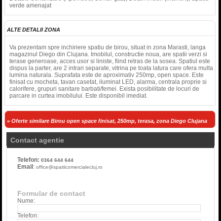
verde amenajat
ALTE DETALII ZONA
Va prezentam spre inchiriere spatiu de birou, situat in zona Marasti, langa
magazinul Diego din Clujana. Imobilul, constructie noua, are spatii verzi si
terase generoase, acces usor si liniste, fiind retras de la sosea. Spatiul este
dispus la parter, are 2 intrari separate, vitrina pe toata latura care ofera multa
lumina naturala. Suprafata este de aproximativ 250mp, open space. Este
finisat cu mocheta, tavan casetat, iluminat LED, alarma, centrala proprie si
calorifere, grupuri sanitare barbati/femei. Exista posibilitate de locuri de
parcare in curtea imobilului. Este disponibil imediat.
» Oferte similare Birou open space finisat, 250mp, terasa, zona Diego Clujana
Contact agentie
Telefon:
0364 644 644
Email
:
office@spatiicomercialecluj.ro
Formular de contact
Nume:
Telefon: