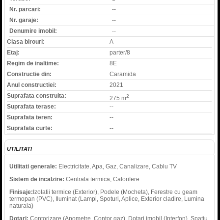
Nr. parcari:
--
Nr. garaje:
--
Denumire imobil:
--
Clasa birouri:
A
Etaj:
parter/8
Regim de inaltime:
8E
Constructie din:
Caramida
Anul constructiei:
2021
Suprafata construita:
2
275 m
Suprafata terase:
--
Suprafata teren:
--
Suprafata curte:
--
UTILITATI
Utilitati generale:
Electricitate, Apa, Gaz, Canalizare, Cablu TV
Sistem de incalzire:
Centrala termica, Calorifere
Finisaje:
Izolatii termice (Exterior), Podele (Mocheta), Ferestre cu geam
termopan (PVC), Iluminat (Lampi, Spoturi, Aplice, Exterior cladire, Lumina
naturala)
Dotari:
Contorizare (Apometre, Contor gaz), Dotari imobil (Interfon), Spatiu