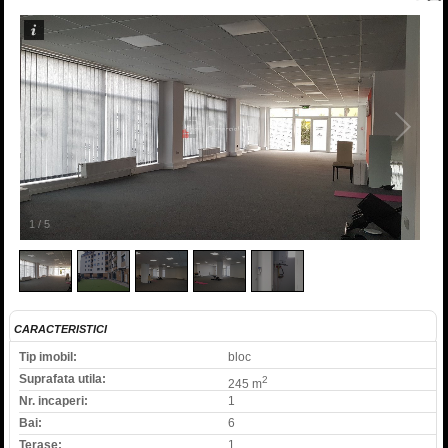
1
/
5
CARACTERISTICI
Tip imobil:
bloc
Suprafata utila:
2
245 m
Nr. incaperi:
1
Bai:
6
Terase:
1