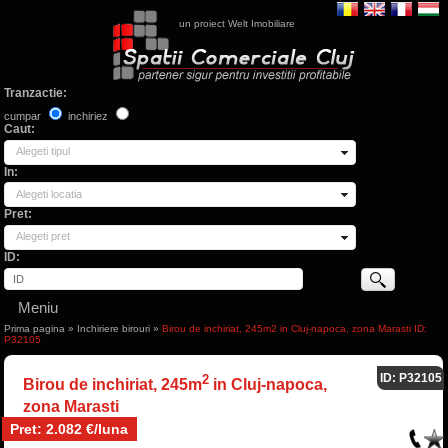
un proiect Welt Imobiliare
Tranzactie:
cumpar
inchiriez
Caut:
Alegeti tipul
In:
Alegeti locatia
Pret:
Alegeti pret
ID:
Meniu
Prima pagina
»
Inchiriere birouri
»
Birou de inchiriat, 245m2 in Cluj-napoca, zona Marasti ID:
P32105
ID: P32105
2
Birou de inchiriat, 245m
in Cluj-napoca,
zona Marasti
Pret: 2.082 €/luna