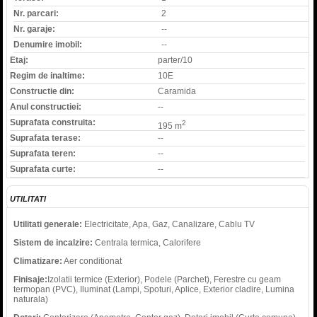
Nr. parcari:
2
Nr. garaje:
--
Denumire imobil:
--
Etaj:
parter/10
Regim de inaltime:
10E
Constructie din:
Caramida
Anul constructiei:
--
Suprafata construita:
2
195 m
Suprafata terase:
--
Suprafata teren:
--
Suprafata curte:
--
UTILITATI
Utilitati generale:
Electricitate, Apa, Gaz, Canalizare, Cablu TV
Sistem de incalzire:
Centrala termica, Calorifere
Climatizare:
Aer conditionat
Finisaje:
Izolatii termice (Exterior), Podele (Parchet), Ferestre cu geam
termopan (PVC), Iluminat (Lampi, Spoturi, Aplice, Exterior cladire, Lumina
naturala)