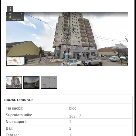
1
/
3
CARACTERISTICI
Tip imobil:
bloc
Suprafata utila:
2
162 m
Nr. incaperi:
1
Bai:
2
Terase:
1