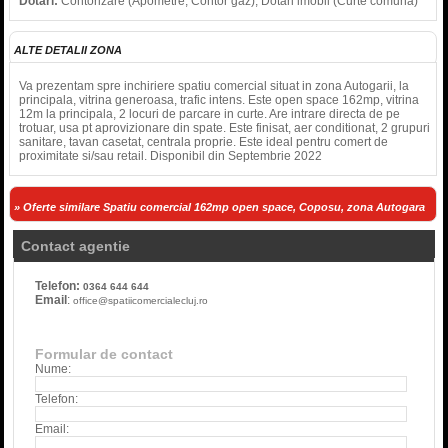
Dotari:
Contorizare (Apometre, Contor gaz), Dotari imobil (Curte comuna)
ALTE DETALII ZONA
Va prezentam spre inchiriere spatiu comercial situat in zona Autogarii, la
principala, vitrina generoasa, trafic intens. Este open space 162mp, vitrina
12m la principala, 2 locuri de parcare in curte. Are intrare directa de pe
trotuar, usa pt aprovizionare din spate. Este finisat, aer conditionat, 2 grupuri
sanitare, tavan casetat, centrala proprie. Este ideal pentru comert de
proximitate si/sau retail. Disponibil din Septembrie 2022
» Oferte similare Spatiu comercial 162mp open space, Coposu, zona Autogara
Contact agentie
Telefon:
0364 644 644
Email
:
office@spatiicomercialecluj.ro
Formular de contact
Nume:
Telefon:
Email: