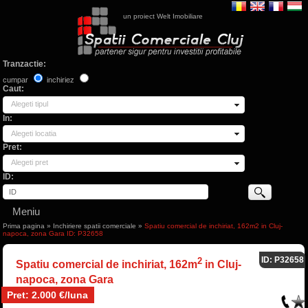
un proiect Welt Imobiliare
Tranzactie:
cumpar
inchiriez
Caut:
Alegeti tipul
In:
Alegeti locatia
Pret:
Alegeti pret
ID:
Meniu
Prima pagina
»
Inchiriere spatii comerciale
»
Spatiu comercial de inchiriat, 162m2 in Cluj-
napoca, zona Gara ID: P32658
ID: P32658
2
Spatiu comercial de inchiriat, 162m
in Cluj-
napoca, zona Gara
Pret: 2.000 €/luna