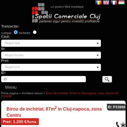
un proiect Welt Imobiliare
Tranzactie:
cumpar
inchiriez
Caut:
Alegeti tipul
In:
Alegeti locatia
Pret:
Alegeti pret
ID:
Meniu
Prima pagina
»
Inchiriere birouri
»
Birou de inchiriat, 87m2 in Cluj-napoca, zona Centru ID:
P33899
ID: P33899
2
Birou de inchiriat, 87m
in Cluj-napoca, zona
Centru
Pret: 1.200 €/luna