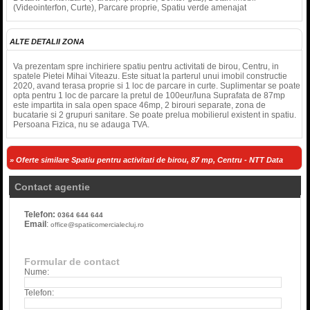
(Videointerfon, Curte), Parcare proprie, Spatiu verde amenajat
ALTE DETALII ZONA
Va prezentam spre inchiriere spatiu pentru activitati de birou, Centru, in
spatele Pietei Mihai Viteazu. Este situat la parterul unui imobil constructie
2020, avand terasa proprie si 1 loc de parcare in curte. Suplimentar se poate
opta pentru 1 loc de parcare la pretul de 100eur/luna Suprafata de 87mp
este impartita in sala open space 46mp, 2 birouri separate, zona de
bucatarie si 2 grupuri sanitare. Se poate prelua mobilierul existent in spatiu.
Persoana Fizica, nu se adauga TVA.
» Oferte similare Spatiu pentru activitati de birou, 87 mp, Centru - NTT Data
Contact agentie
Telefon:
0364 644 644
Email
:
office@spatiicomercialecluj.ro
Formular de contact
Nume:
Telefon: