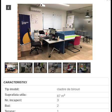
1
/
6
CARACTERISTICI
Tip imobil:
cladire de birouri
Suprafata utila:
2
87 m
Nr. incaperi:
3
Bai:
2
Terase:
1