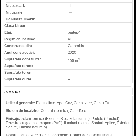
Nr. parcari:
1
Nr. garaje:
--
Denumire imobil:
--
Clasa birouri:
--
Etaj:
parter/4
Regim de inaltime:
4E
Constructie din:
Caramida
Anul constructiei:
2020
Suprafata construita:
2
105 m
Suprafata terase:
--
Suprafata teren:
--
Suprafata curte:
--
UTILITATI
Utilitati generale:
Electricitate, Apa, Gaz, Canalizare, Cablu TV
Sistem de incalzire:
Centrala termica, Calorifere
Finisaje:
Izolatii termice (Exterior, Bloc izolat termic), Podele (Parchet),
Ferestre cu geam termopan (PVC), Iluminat (Lampi, Spoturi, Aplice, Exterior
cladire, Lumina naturala)
Dotari:
Contorizare (Partial, Apometre, Contor gaz), Dotari imobil