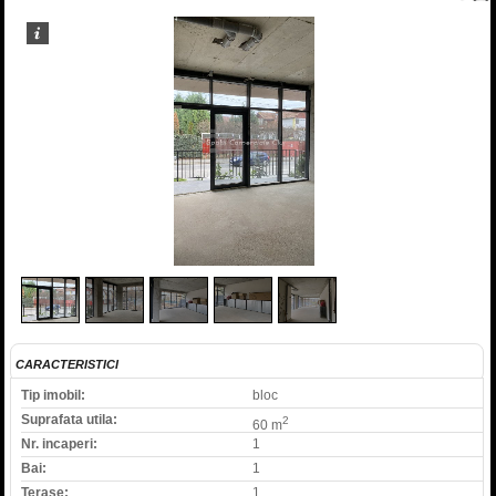
1
/
5
CARACTERISTICI
Tip imobil:
bloc
Suprafata utila:
2
60 m
Nr. incaperi:
1
Bai:
1
Terase:
1