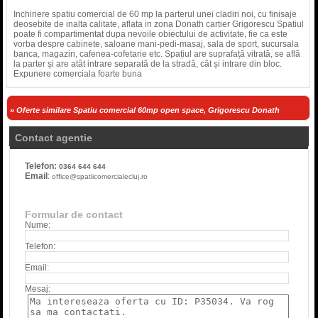
Inchiriere spatiu comercial de 60 mp la parterul unei cladiri noi, cu finisaje
deosebite de inalta calitate, aflata in zona Donath cartier Grigorescu Spatiul
poate fi compartimentat dupa nevoile obiectului de activitate, fie ca este
vorba despre cabinete, saloane mani-pedi-masaj, sala de sport, sucursala
banca, magazin, cafenea-cofetarie etc. Spațiul are suprafață vitrată, se află
la parter și are atât intrare separată de la stradă, cât și intrare din bloc.
Expunere comerciala foarte buna
» Oferte similare Spatiu comercial 60mp open space, Grigorescu Donath
Contact agentie
Telefon:
0364 644 644
Email
:
office@spatiicomercialecluj.ro
Formular de contact
Nume:
Telefon:
Email:
Mesaj: