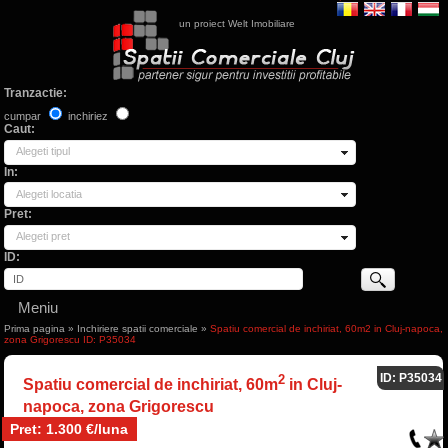
un proiect Welt Imobiliare
Tranzactie:
cumpar
inchiriez
Caut:
Alegeti tipul
In:
Alegeti locatia
Pret:
Alegeti pret
ID:
Meniu
Prima pagina
»
Inchiriere spatii comerciale
»
Spatiu comercial de inchiriat, 60m2 in Cluj-napoca,
zona Grigorescu ID: P35034
ID: P35034
2
Spatiu comercial de inchiriat, 60m
in Cluj-
napoca, zona Grigorescu
Pret: 1.300 €/luna