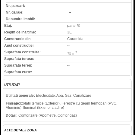
Nr. parcari:
--
Nr. garaje:
--
Denumire imobil:
--
Etaj:
parter/3
Regim de inaltime:
3E
Constructie din:
Caramida
Anul constructiei:
--
Suprafata construita:
2
75 m
Suprafata terase:
--
Suprafata teren:
--
Suprafata curte:
--
UTILITATI
Utilitati generale:
Electricitate, Apa, Gaz, Canalizare
Finisaje:
Izolatii termice (Exterior), Ferestre cu geam termopan (PVC,
Aluminiu), Iluminat (Exterior cladire)
Dotari:
Contorizare (Apometre, Contor gaz)
ALTE DETALII ZONA