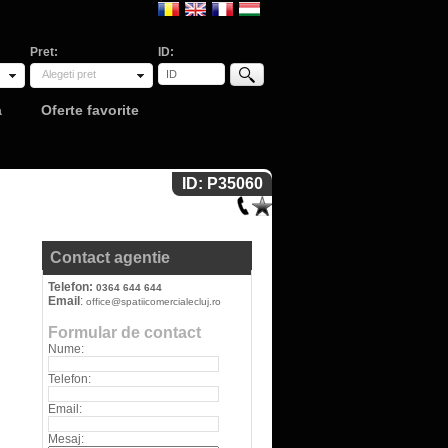
Pret:
ID:
Alegeti pret
a
Oferte favorite
ID: P35060
Contact agentie
Telefon:
0364 644 644
Email
:
office@spatiicomercialecluj.ro
Formular de contact
Nume:
Telefon:
Email:
Mesaj: