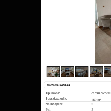
CARACTERISTICI
Tip imobil:
centru comerci
Suprafata utila:
2
150 m
Nr. incaperi:
5
Bai:
2