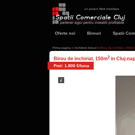
un proiect Welt Imobiliare
Oferte noi
Birouri
Spatii Com
Prima pagina
»
Inchiriere birouri
»
Birou de inchiriat, 150m
2
Birou de inchiriat, 150m
in Cluj-na
Pret: 1.800 €/luna