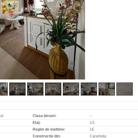
al
Clasa birouri:
--
Etaj:
1/1
Regim de inaltime:
1E
Constructie din:
Caramida