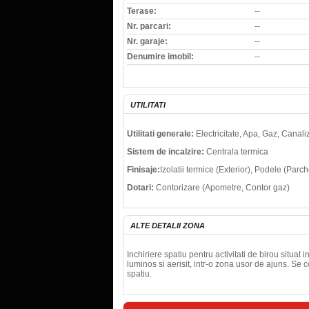
Terase:
--
Nr. parcari:
--
Nr. garaje:
--
Denumire imobil:
--
UTILITATI
Utilitati generale:
Electricitate, Apa, Gaz, Canal
Sistem de incalzire:
Centrala termica
Finisaje:
Izolatii termice (Exterior), Podele (Par
Dotari:
Contorizare (Apometre, Contor gaz)
ALTE DETALII ZONA
Inchiriere spatiu pentru activitati de birou situa
luminos si aerisit, intr-o zona usor de ajuns. Se 
spatiu.