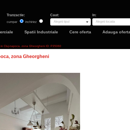
Tranzactie:
Caut:
In:
Alegeti tipul
Alegeti locatia
cumpar
inchiriez
erciale
Spatii Industriale
Cere oferta
Adauga ofert
2 in Cluj-napoca, zona Gheorgheni ID: P35060
poca, zona Gheorgheni