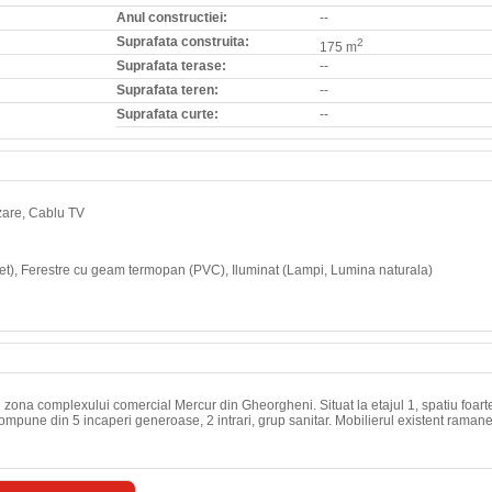
Anul constructiei:
--
Suprafata construita:
2
175 m
Suprafata terase:
--
Suprafata teren:
--
Suprafata curte:
--
izare, Cablu TV
chet), Ferestre cu geam termopan (PVC), Iluminat (Lampi, Lumina naturala)
t in zona complexului comercial Mercur din Gheorgheni. Situat la etajul 1, spatiu foart
compune din 5 incaperi generoase, 2 intrari, grup sanitar. Mobilierul existent ramane