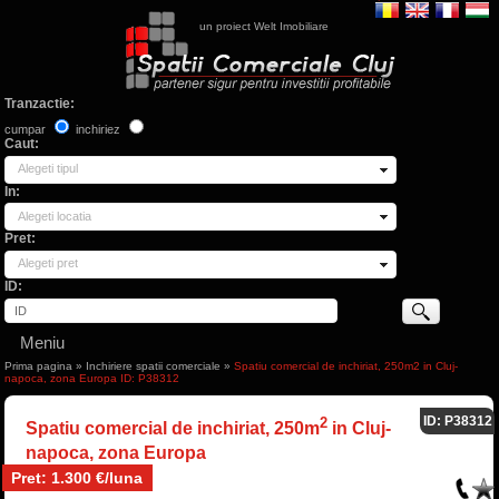
un proiect Welt Imobiliare
Tranzactie:
cumpar
inchiriez
Caut:
Alegeti tipul
In:
Alegeti locatia
Pret:
Alegeti pret
ID:
Meniu
Prima pagina
»
Inchiriere spatii comerciale
»
Spatiu comercial de inchiriat, 250m2 in Cluj-
napoca, zona Europa ID: P38312
ID: P38312
2
Spatiu comercial de inchiriat, 250m
in Cluj-
napoca, zona Europa
Pret: 1.300 €/luna