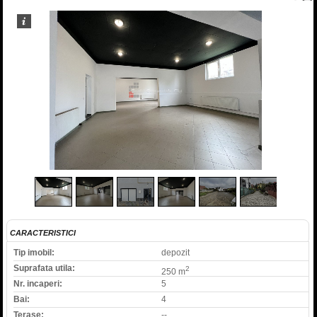
2
/
13
CARACTERISTICI
Tip imobil:
depozit
Suprafata utila:
2
250 m
Nr. incaperi:
5
Bai:
4
Terase:
--