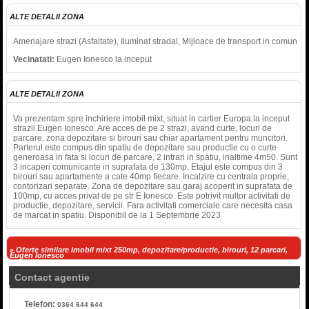
ALTE DETALII ZONA
Amenajare strazi (Asfaltate), Iluminat stradal, Mijloace de transport in comun
Vecinatati:
Eugen Ionesco la inceput
ALTE DETALII ZONA
Va prezentam spre inchiriere imobil mixt, situat in cartier Europa la inceput
strazii Eugen Ionesco. Are acces de pe 2 strazi, avand curte, locuri de
parcare, zona depozitare si birouri sau chiar apartament pentru muncitori.
Parterul este compus din spatiu de depozitare sau productie cu o curte
generoasa in fata si locuri de parcare, 2 intrari in spatiu, inaltime 4m50. Sunt
3 incaperi comunicante in suprafata de 130mp. Etajul este compus din 3
birouri sau apartamente a cate 40mp fiecare. Incalzire cu centrala proprie,
contorizari separate. Zona de depozitare sau garaj acoperit in suprafata de
100mp, cu acces privat de pe str E Ionesco. Este potrivit multor activitati de
productie, depozitare, servicii. Fara activitati comerciale care necesita casa
de marcat in spatiu. Disponibil de la 1 Septembrie 2023
» Oferte similare Imobil mixt 250mp, depozitare/productie, birouri, 12 parcari,
Eugen Ionesco
Contact agentie
Telefon:
0364 644 644