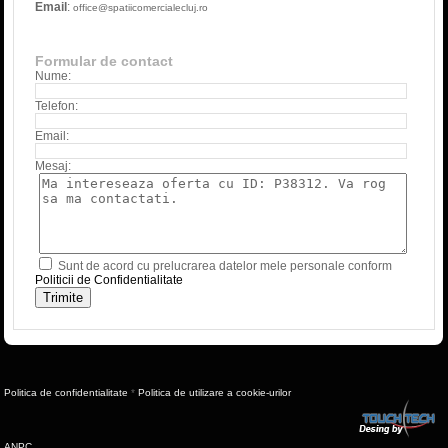
Email
:
office@spatiicomercialecluj.ro
Formular de contact
Nume:
Telefon:
Email:
Mesaj:
Sunt de acord cu prelucrarea datelor mele personale conform
Politicii de Confidentialitate
Politica de confidentialitate
*
Politica de utilizare a cookie-urilor
ANPC