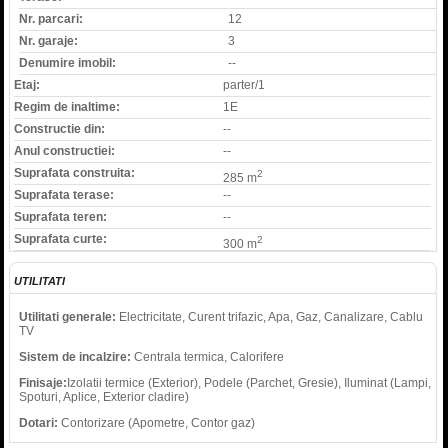
Nr. parcari:
12
Nr. garaje:
3
Denumire imobil:
--
Etaj:
parter/1
Regim de inaltime:
1E
Constructie din:
--
Anul constructiei:
--
Suprafata construita:
2
285 m
Suprafata terase:
--
Suprafata teren:
--
Suprafata curte:
2
300 m
UTILITATI
Utilitati generale:
Electricitate, Curent trifazic, Apa, Gaz, Canalizare, Cablu
TV
Sistem de incalzire:
Centrala termica, Calorifere
Finisaje:
Izolatii termice (Exterior), Podele (Parchet, Gresie), Iluminat (Lampi,
Spoturi, Aplice, Exterior cladire)
Dotari:
Contorizare (Apometre, Contor gaz)