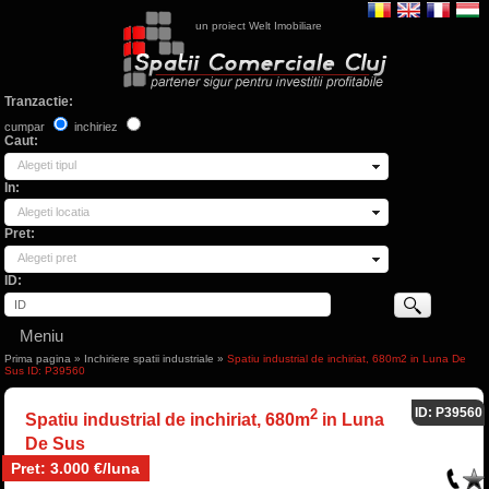
un proiect Welt Imobiliare
Tranzactie:
cumpar
inchiriez
Caut:
Alegeti tipul
In:
Alegeti locatia
Pret:
Alegeti pret
ID:
Meniu
Prima pagina
»
Inchiriere spatii industriale
»
Spatiu industrial de inchiriat, 680m2 in Luna De
Sus ID: P39560
ID: P39560
2
Spatiu industrial de inchiriat, 680m
in Luna
De Sus
Pret: 3.000 €/luna