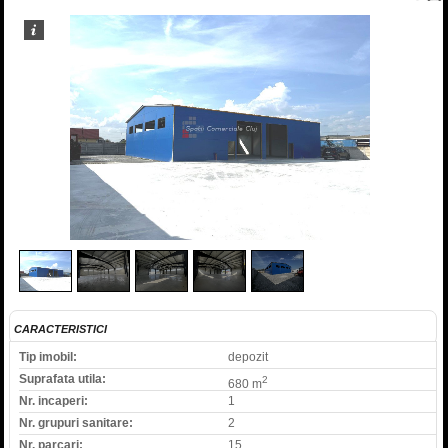
1
/
5
CARACTERISTICI
Tip imobil:
depozit
Suprafata utila:
2
680 m
Nr. incaperi:
1
Nr. grupuri sanitare:
2
Nr. parcari:
15