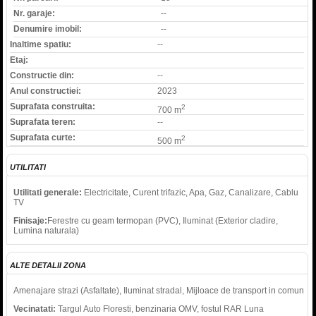
Nr. garaje:
--
Denumire imobil:
--
Inaltime spatiu:
--
Etaj:
Constructie din:
--
Anul constructiei:
2023
Suprafata construita:
2
700 m
Suprafata teren:
--
Suprafata curte:
2
500 m
UTILITATI
Utilitati generale:
Electricitate, Curent trifazic, Apa, Gaz, Canalizare, Cablu
TV
Finisaje:
Ferestre cu geam termopan (PVC), Iluminat (Exterior cladire,
Lumina naturala)
ALTE DETALII ZONA
Amenajare strazi (Asfaltate), Iluminat stradal, Mijloace de transport in comun
Vecinatati:
Targul Auto Floresti, benzinaria OMV, fostul RAR Luna