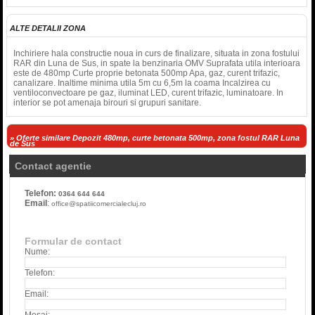
ALTE DETALII ZONA
Inchiriere hala constructie noua in curs de finalizare, situata in zona fostului
RAR din Luna de Sus, in spate la benzinaria OMV Suprafata utila interioara
este de 480mp Curte proprie betonata 500mp Apa, gaz, curent trifazic,
canalizare. Inaltime minima utila 5m cu 6,5m la coama Incalzirea cu
ventiloconvectoare pe gaz, iluminat LED, curent trifazic, luminatoare. In
interior se pot amenaja birouri si grupuri sanitare.
» Oferte similare Depozit 480mp, curte betonata 500mp, zona fostul RAR Luna
de Sus
Contact agentie
Telefon:
0364 644 644
Email
:
office@spatiicomercialecluj.ro
Formular de contact
Nume:
Telefon:
Email: