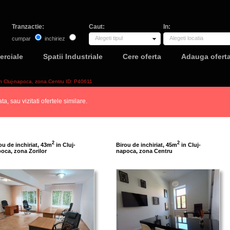
Tranzactie:
Caut:
In:
Alegeti tipul
Alegeti locatia
cumpar
inchiriez
erciale
Spatii Industriale
Cere oferta
Adauga ofert
 in Cluj-napoca, zona Centru ID: P40611
a, sau vizitati ofertele similare.
2
2
ou de inchiriat, 43m
in Cluj-
Birou de inchiriat, 45m
in Cluj-
oca, zona Zorilor
napoca, zona Centru