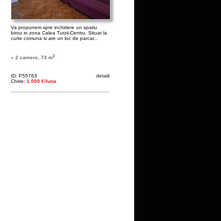
Va propunem spre inchiriere un spatiu
birou in zona Calea Turzii-Centru. Situat la
curte comuna si are un loc de parcar...
2
» 2 camere, 73 m
ID: P55763
detalii
Chirie:
1.000 €/luna