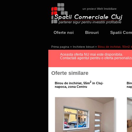
un proiect Welt Imobiliare
Oferte noi
Birouri
Spatii Com
Prima pagina
»
Inchiriere birouri
»
Birou de inchiriat, 50m2
Aceasta oferta NU mai este disponibila.
Contactati agentul pentru o oferta personalizat
Oferte similare
2
Birou de inchiriat, 55m
in Cluj-
Bir
napoca, zona Centru
nap