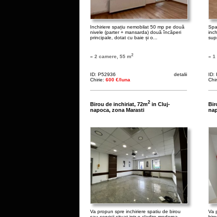
Inchiriere spațiu nemobilat 50 mp pe două
Spa
nivele (parter + mansarda) două încăperi
inch
principale, dotat cu baie și o...
sup
2
» 2 camere, 55 m
» 1
ID: P52936
detalii
ID:
Chirie:
600 €/luna
Chi
2
Birou de inchiriat, 72m
in Cluj-
Bir
napoca, zona Marasti
nap
Va propun spre inchiriere spatiu de birou
Va 
sau servicii situat intr-o cladire moderna.
bir