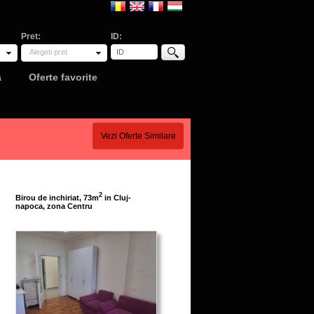
Pret:
ID:
Alegeti pret
a
Oferte favorite
Vezi Oferte Similare
2
Birou de inchiriat, 73m
in Cluj-
napoca, zona Centru