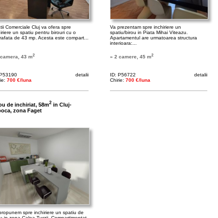
tii Comerciale Cluj va ofera spre
Va prezentam spre inchiriere un
iriere un spatiu pentru birouri cu o
spatiu/birou in Piata Mihai Viteazu.
rafata de 43 mp. Acesta este compart...
Apartamentul are urmatoarea structura
interioara:...
2
2
 camera, 43 m
» 2 camere, 45 m
 P53190
detalii
ID: P56722
detalii
rie:
700 €/luna
Chirie:
700 €/luna
2
ou de inchiriat, 58m
in Cluj-
oca, zona Faget
propunem spre inchiriere un spatiu de
ou in zona Calea Turzii. Compartimentat