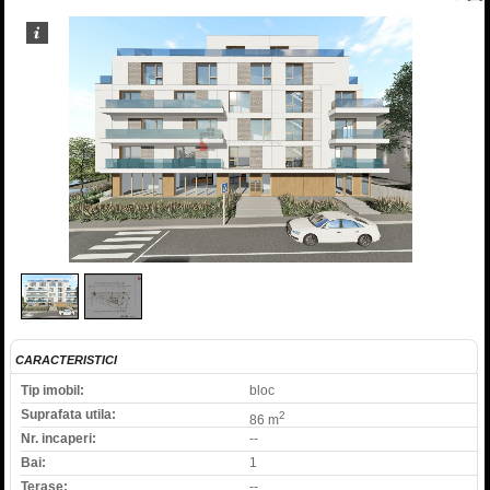
1
/
2
CARACTERISTICI
Tip imobil:
bloc
Suprafata utila:
2
86 m
Nr. incaperi:
--
Bai:
1
Terase:
--