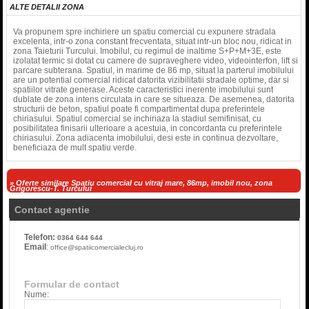
ALTE DETALII ZONA
Va propunem spre inchiriere un spatiu comercial cu expunere stradala
excelenta, intr-o zona constant frecventata, situat intr-un bloc nou, ridicat in
zona Taieturii Turcului. Imobilul, cu regimul de inaltime S+P+M+3E, este
izolatat termic si dotat cu camere de supraveghere video, videointerfon, lift si
parcare subterana. Spatiul, in marime de 86 mp, situat la parterul imobilului
are un potential comercial ridicat datorita vizibilitatii stradale optime, dar si
spatiilor vitrate generase. Aceste caracteristici inerente imobilului sunt
dublate de zona intens circulata in care se situeaza. De asemenea, datorita
structurii de beton, spatiul poate fi compartimentat dupa preferintele
chiriasului. Spatiul comercial se inchiriaza la stadiul semifinisat, cu
posibilitatea finisarii ulterioare a acestuia, in concordanta cu preferintele
chiriasului. Zona adiacenta imobilului, desi este in continua dezvoltare,
beneficiaza de mult spatiu verde.
» Oferte similare Spatiu comercial cu vitraj mare, 86mp, imobil nou, zona
Grigorescu-T. Turcului
Contact agentie
Telefon:
0364 644 644
Email
:
office@spatiicomercialecluj.ro
Formular de contact
Nume: