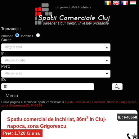
un proiect Welt Imobiliare
Tranzactie:
cumpar
inchiriez
Caut:
Alegeti tipul
In:
Alegeti locatia
Pret:
Alegeti pret
ID:
Meniu
Prima pagina
»
Inchiriere spatii comerciale
»
Spatiu comercial de inchiriat, 86m2 in Cluj-napoca,
zona Grigorescu ID: P40668
ID: P40668
2
Spatiu comercial de inchiriat, 86m
in Cluj-
napoca, zona Grigorescu
Pret: 1.720 €/luna