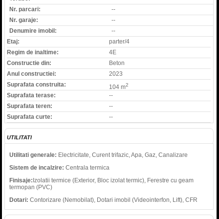
Nr. parcari:
--
Nr. garaje:
--
Denumire imobil:
--
Etaj:
parter/4
Regim de inaltime:
4E
Constructie din:
Beton
Anul constructiei:
2023
Suprafata construita:
2
104 m
Suprafata terase:
--
Suprafata teren:
--
Suprafata curte:
--
UTILITATI
Utilitati generale:
Electricitate, Curent trifazic, Apa, Gaz, Canalizare
Sistem de incalzire:
Centrala termica
Finisaje:
Izolatii termice (Exterior, Bloc izolat termic), Ferestre cu geam
termopan (PVC)
Dotari:
Contorizare (Nemobilat), Dotari imobil (Videointerfon, Lift), CFR