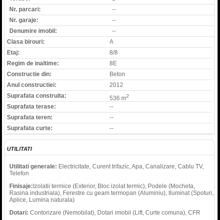
Nr. parcari:
--
Nr. garaje:
--
Denumire imobil:
--
Clasa birouri:
A
Etaj:
8/8
Regim de inaltime:
8E
Constructie din:
Beton
Anul constructiei:
2012
Suprafata construita:
2
536 m
Suprafata terase:
--
Suprafata teren:
--
Suprafata curte:
--
UTILITATI
Utilitati generale:
Electricitate, Curent trifazic, Apa, Canalizare, Cablu TV,
Telefon
Finisaje:
Izolatii termice (Exterior, Bloc izolat termic), Podele (Mocheta,
Rasina industriala), Ferestre cu geam termopan (Aluminiu), Iluminat (Spoturi,
Aplice, Lumina naturala)
Dotari:
Contorizare (Nemobilat), Dotari imobil (Lift, Curte comuna), CFR