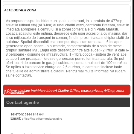
ALTE DETALII ZONA
Va propunem spre inchiriere un spatiu de birouri, in suprafata de 477mp,
situat la ultimul etaj (al 8-lea) al unei cladiri verzi, certificata Breeam, situat in
imediata apropiere a centrului si a zonei comerciale din Piata Marasti.
Locatia spatiului este optima, deoarece este usor accesibila cu masina, dar
si cu mijloacele de transport in comun, fiind in proximitatea multiplor statii de
autobuz. Spatiul disponibil este compus dupa cum urmeaza: - 6 incaperi
generoase open-space - o bucatarie, compementata de o sala de mese -
grupuri sanitare M/F. Etajul este deservit, printre altele, de: - 2 lifturi, a cate 6-
8 persoane - dispune de infrastructura IT - fibra optica - sistem de ventilatie
cu aport aer proaspat - ferestre generoase pentru lumina naturala. Se pot
oferi locuri de parcare in garajul subteran, contra unui cost de 100 euro/loc.
Se aplica o taxa service charge de 2,5 eur/mp, in care sunt incluse toate
cheltuielile de administrare a cladirii. Pentru mai multe informatii va rugam
sa ne contactati.
» Oferte similare Inchiriere birouri Cladire Office, terasa privata, 447mp, zona
Dorobantilor
Contact agentie
Telefon:
0364 644 644
Email
:
office@spatiicomercialecluj.ro