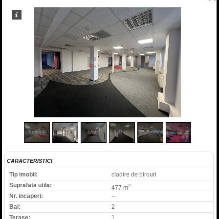
2
/
11
CARACTERISTICI
Tip imobil:
cladire de birouri
Suprafata utila:
2
477 m
Nr. incaperi:
--
Bai:
2
Terase:
1