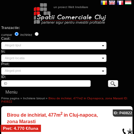
un proiect Welt Imobiliare
Tranzactie:
cumpar
inchiriez
Caut:
Alegeti tipul
In:
Alegeti locatia
Pret:
Alegeti pret
ID:
Meniu
Prima pagina
»
Inchiriere birouri
»
Birou de inchiriat, 477m2 in Cluj-napoca, zona Marasti ID:
P40822
ID: P40822
2
Birou de inchiriat, 477m
in Cluj-napoca,
zona Marasti
Pret: 4.770 €/luna