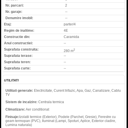
Nr. parcari:
2
Nr. garaje:
--
Denumire imobil:
--
Etaj:
parter/4
Regim de inaltime:
4E
Constructie din:
Caramida
Anul constructiei:
--
Suprafata construita:
2
280 m
Suprafata terase:
--
Suprafata teren:
--
Suprafata curte:
--
UTILITATI
Utilitati generale:
Electricitate, Curent trifazic, Apa, Gaz, Canalizare, Cablu
TV
Sistem de incalzire:
Centrala termica
Climatizare:
Aer conditionat
Finisaje:
Izolatii termice (Exterior), Podele (Parchet, Gresie), Ferestre cu
geam termopan (PVC), Iluminat (Lampi, Spoturi, Aplice, Exterior cladire,
Lumina naturala)