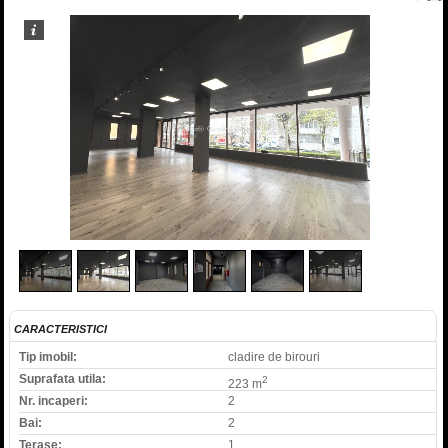
2
/
6
CARACTERISTICI
Tip imobil:
cladire de birouri
Suprafata utila:
2
223 m
Nr. incaperi:
2
Bai:
2
Terase:
1