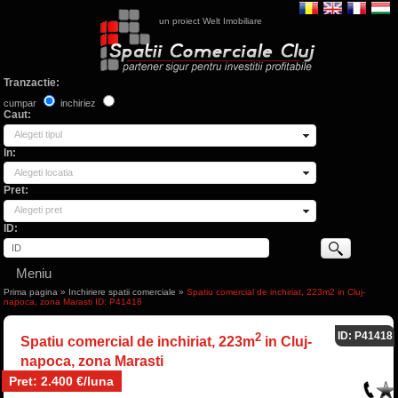
un proiect Welt Imobiliare
Tranzactie:
cumpar
inchiriez
Caut:
Alegeti tipul
In:
Alegeti locatia
Pret:
Alegeti pret
ID:
Meniu
Prima pagina
»
Inchiriere spatii comerciale
»
Spatiu comercial de inchiriat, 223m2 in Cluj-
napoca, zona Marasti ID: P41418
ID: P41418
2
Spatiu comercial de inchiriat, 223m
in Cluj-
napoca, zona Marasti
Pret: 2.400 €/luna