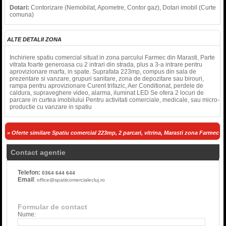
Dotari:
Contorizare (Nemobilat, Apometre, Contor gaz), Dotari imobil (Curte
comuna)
ALTE DETALII ZONA
Inchiriere spatiu comercial situat in zona parcului Farmec din Marasti, Parte
vitrata foarte generoasa cu 2 intrari din strada, plus a 3-a intrare pentru
aprovizionare marfa, in spate. Suprafata 223mp, compus din sala de
prezentare si vanzare, grupuri sanitare, zona de depozitare sau birouri,
rampa pentru aprovizionare Curent trifazic, Aer Conditionat, perdele de
caldura, supraveghere video, alarma, iluminat LED Se ofera 2 locuri de
parcare in curtea imobilului Pentru activitati comerciale, medicale, sau micro-
productie cu vanzare in spatiu
» Oferte similare Spatiu comercial 223mp, 2 parcari, vitrina, Marasti zona Farmec
Contact agentie
Telefon:
0364 644 644
Email
:
office@spatiicomercialecluj.ro
Formular de contact
Nume: