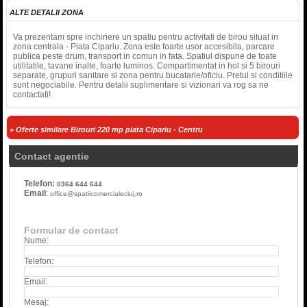
ALTE DETALII ZONA
Va prezentam spre inchiriere un spatiu pentru activitati de birou situat in
zona centrala - Piata Cipariu. Zona este foarte usor accesibila, parcare
publica peste drum, transport in comun in fata. Spatiul dispune de toate
utilitatile, tavane inalte, foarte luminos. Compartimentat in hol si 5 birouri
separate, grupuri sanitare si zona pentru bucatarie/oficiu. Pretul si conditiile
sunt negociabile. Pentru detalii suplimentare si vizionari va rog sa ne
contactati!
» Oferte similare Birouri 220 mp piata Cipariu - Centru
Contact agentie
Telefon:
0364 644 644
Email
:
office@spatiicomercialecluj.ro
Formular de contact
Nume:
Telefon:
Email:
Mesaj: