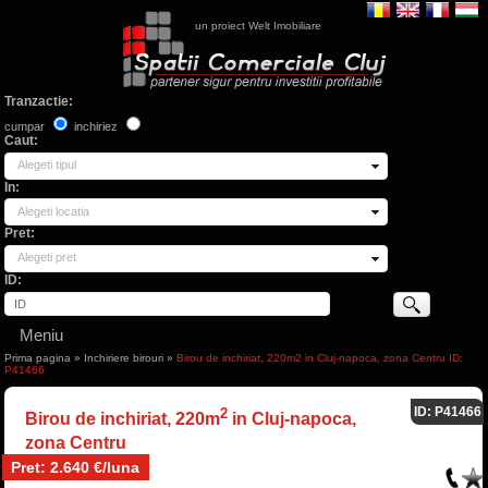
un proiect Welt Imobiliare
Tranzactie:
cumpar
inchiriez
Caut:
Alegeti tipul
In:
Alegeti locatia
Pret:
Alegeti pret
ID:
Meniu
Prima pagina
»
Inchiriere birouri
»
Birou de inchiriat, 220m2 in Cluj-napoca, zona Centru ID:
P41466
ID: P41466
2
Birou de inchiriat, 220m
in Cluj-napoca,
zona Centru
Pret: 2.640 €/luna