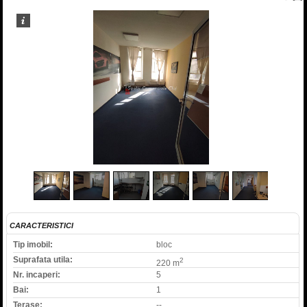
1
/
16
CARACTERISTICI
Tip imobil:
bloc
Suprafata utila:
2
220 m
Nr. incaperi:
5
Bai:
1
Terase:
--