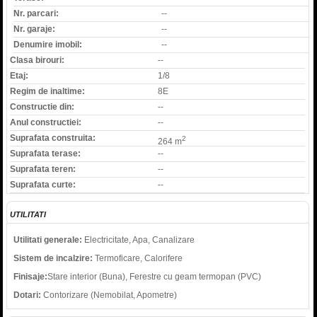
Nr. parcari:
--
Nr. garaje:
--
Denumire imobil:
--
Clasa birouri:
--
Etaj:
1/8
Regim de inaltime:
8E
Constructie din:
--
Anul constructiei:
--
Suprafata construita:
2
264 m
Suprafata terase:
--
Suprafata teren:
--
Suprafata curte:
--
UTILITATI
Utilitati generale:
Electricitate, Apa, Canalizare
Sistem de incalzire:
Termoficare, Calorifere
Finisaje:
Stare interior (Buna), Ferestre cu geam termopan (PVC)
Dotari:
Contorizare (Nemobilat, Apometre)