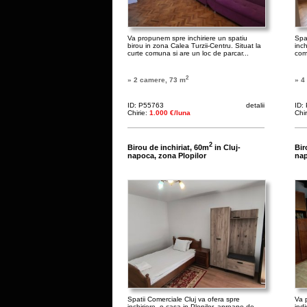
Va propunem spre inchiriere un spatiu
Spa
birou in zona Calea Turzii-Centru. Situat la
inch
curte comuna si are un loc de parcar...
com
2
» 2 camere, 73 m
» 4
ID: P55763
detalii
ID:
Chirie:
1.000 €/luna
Chi
2
Birou de inchiriat, 60m
in Cluj-
Bir
napoca, zona Plopilor
na
Spatii Comerciale Cluj va ofera spre
Va 
inchiriere, o casa in Plopilor, aproape de
ind