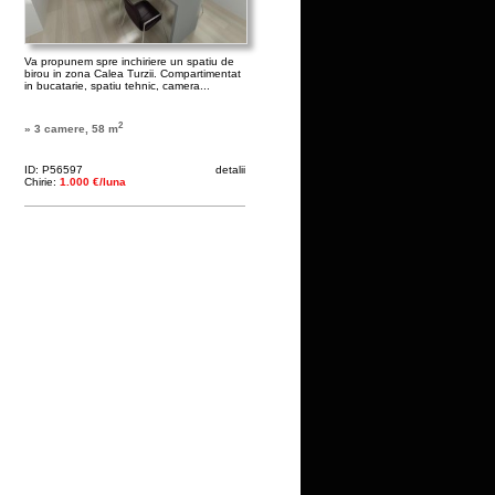
Va propunem spre inchiriere un spatiu de
birou in zona Calea Turzii. Compartimentat
in bucatarie, spatiu tehnic, camera...
2
» 3 camere, 58 m
ID: P56597
detalii
Chirie:
1.000 €/luna