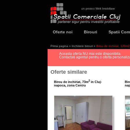
un proiect Welt Imobiliare
Oferte noi
Birouri
Spatii Com
Prima pagina
»
Inchiriere birouri
»
Birou de inchiriat, 120m
Aceasta oferta NU mai este disponibila.
Contactati agentul pentru o oferta personalizat
Oferte similare
2
Birou de inchiriat, 73m
in Cluj-
Bir
napoca, zona Centru
nap