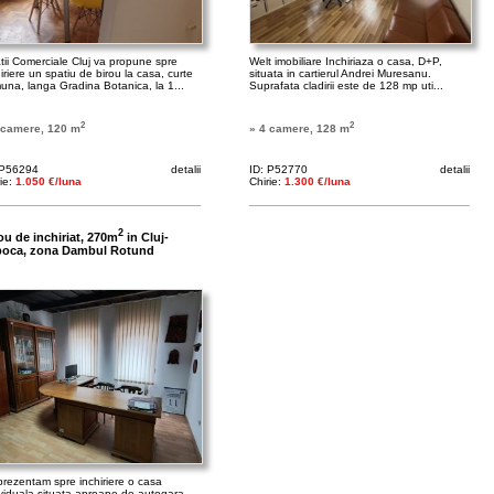
tii Comerciale Cluj va propune spre
Welt imobiliare Inchiriaza o casa, D+P,
iriere un spatiu de birou la casa, curte
situata in cartierul Andrei Muresanu.
una, langa Gradina Botanica, la 1...
Suprafata cladirii este de 128 mp uti...
2
2
 camere, 120 m
» 4 camere, 128 m
 P56294
detalii
ID: P52770
detalii
rie:
1.050 €/luna
Chirie:
1.300 €/luna
2
ou de inchiriat, 270m
in Cluj-
poca, zona Dambul Rotund
prezentam spre inchiriere o casa
ividuala situata aproape de autogara