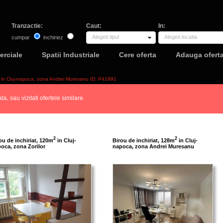
Tranzactie:
Caut:
In:
Alegeti tipul
Alegeti locatia
cumpar
inchiriez
erciale
Spatii Industriale
Cere oferta
Adauga ofert
2 in Cluj-napoca, zona Andrei Muresanu ID: P41991
a, sau vizitati ofertele similare.
2
2
ou de inchiriat, 120m
in Cluj-
Birou de inchiriat, 128m
in Cluj-
oca, zona Zorilor
napoca, zona Andrei Muresanu