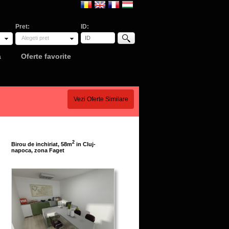
Pret:
ID:
Alegeti pret
a
Oferte favorite
Vezi Oferte Similare
2
Birou de inchiriat, 58m
in Cluj-
napoca, zona Faget