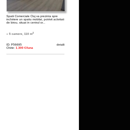
Spatii Comerciale Cluj va prezinta spre
inchiriere un spatiu mobilat, potrivit activitati
de birou, situat in centrul or...
2
» 5 camere, 110 m
ID: P56695
detalii
Chirie:
1.300 €/luna