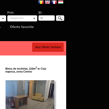
Pret:
ID:
Alegeti pret
a
Oferte favorite
Vezi Oferte Similare
2
Birou de inchiriat, 110m
in Cluj-
napoca, zona Centru