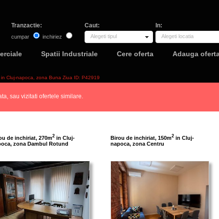
Tranzactie:
Caut:
In:
Alegeti tipul
Alegeti locatia
cumpar
inchiriez
erciale
Spatii Industriale
Cere oferta
Adauga ofert
2 in Cluj-napoca, zona Buna Ziua ID: P42919
a, sau vizitati ofertele similare.
2
2
ou de inchiriat, 270m
in Cluj-
Birou de inchiriat, 150m
in Cluj-
poca, zona Dambul Rotund
napoca, zona Centru