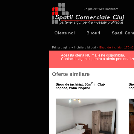
un proiect Welt Imobiliare
Oferte noi
Birouri
Spatii Com
Prima pagina
»
Inchiriere birouri
»
Birou de inchiriat, 175m
Aceasta oferta NU mai este disponibila.
Contactati agentul pentru o oferta personalizat
Oferte similare
2
Birou de inchiriat, 60m
in Cluj-
Bir
napoca, zona Plopilor
na