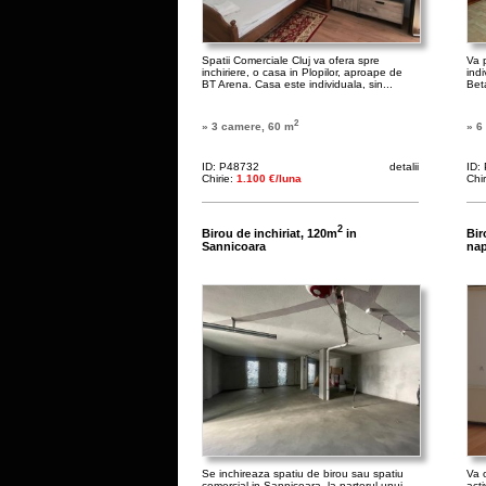
Spatii Comerciale Cluj va ofera spre
Va 
inchiriere, o casa in Plopilor, aproape de
ind
BT Arena. Casa este individuala, sin...
Bet
2
» 3 camere, 60 m
» 6
ID: P48732
detalii
ID:
Chirie:
1.100 €/luna
Chi
2
Birou de inchiriat, 120m
in
Bir
Sannicoara
nap
Se inchireaza spatiu de birou sau spatiu
Va o
comercial in Sannicoara, la parterul unui
acti