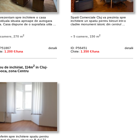
prezentam spre inchiriere o casa
Spatii Comerciale Cluj va prezinta spre
ividuala situata aproape de autogara
inchiriere un spatiu pentru birouri intr-o
a. Casa dispune de o suprafata utila ...
cladire monument istoric din centrul ...
2
2
 camere, 270 m
» 5 camere, 150 m
 P51867
detalii
ID: P56451
detalii
rie:
1.200 €/luna
Chirie:
1.350 €/luna
2
ou de inchiriat, 114m
in Cluj-
oca, zona Centru
ferim spre inchiriere spatiu pentru
vitati de birou, situat pe B-dul 21