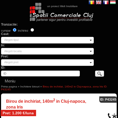
un proiect Welt Imobiliare
Tranzactie:
cumpar
inchiriez
Caut:
Alegeti tipul
In:
Alegeti locatia
Pret:
Alegeti pret
ID:
Meniu
Prima pagina
»
Inchiriere birouri
»
Birou de inchiriat, 140m2 in Cluj-napoca, zona Iris ID:
P43245
ID: P43245
2
Birou de inchiriat, 140m
in Cluj-napoca,
zona Iris
Pret: 1.200 €/luna