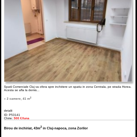
Spatii Comerciale Cluj va ofera spre inchiriere un spatiu in zona Centrala, pe strada Horea.
Acesta se afla la demis...
2
» 2 camere, 41 m
detalii
ID: P53141
Chirie:
500 €/luna
2
Birou de inchiriat, 43m
in Cluj-napoca, zona Zorilor