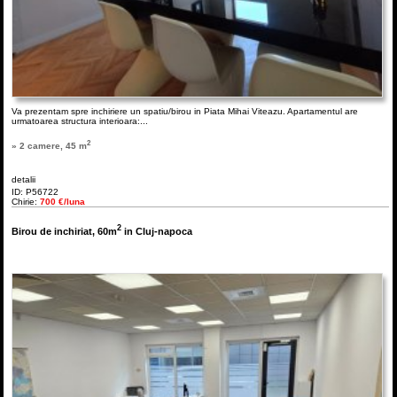
Va prezentam spre inchiriere un spatiu/birou in Piata Mihai Viteazu. Apartamentul are
urmatoarea structura interioara:...
2
» 2 camere, 45 m
detalii
ID: P56722
Chirie:
700 €/luna
2
Birou de inchiriat, 60m
in Cluj-napoca