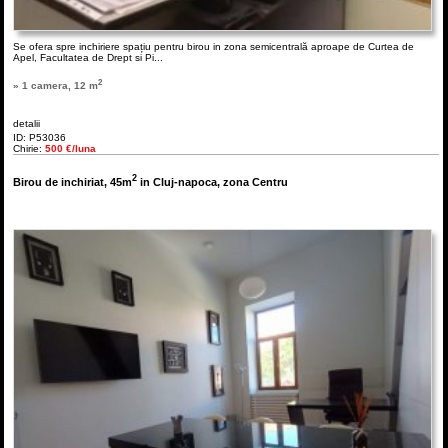
Se ofera spre inchiriere spațiu pentru birou in zona semicentrală aproape de Curtea de
Apel, Facultatea de Drept si Pi...
2
» 1 camera, 12 m
detalii
ID: P53036
Chirie:
500 €/luna
2
Birou de inchiriat, 45m
in Cluj-napoca, zona Centru