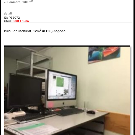
2
» 3 camere, 130 m
detalii
ID: P55072
Chirie:
600 €/luna
2
Birou de inchiriat, 12m
in Cluj-napoca