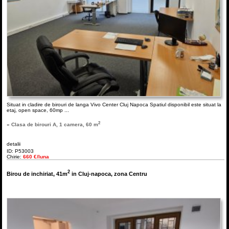
Situat in cladire de birouri de langa Vivo Center Cluj Napoca Spatiul disponibil este situat la
etaj, open space, 60mp ...
2
» Clasa de birouri A, 1 camera, 60 m
detalii
ID: P53003
Chirie:
660 €/luna
2
Birou de inchiriat, 41m
in Cluj-napoca, zona Centru