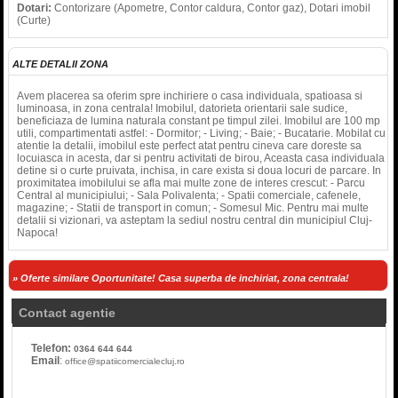
Dotari:
Contorizare (Apometre, Contor caldura, Contor gaz), Dotari imobil
(Curte)
ALTE DETALII ZONA
Avem placerea sa oferim spre inchiriere o casa individuala, spatioasa si
luminoasa, in zona centrala! Imobilul, datorieta orientarii sale sudice,
beneficiaza de lumina naturala constant pe timpul zilei. Imobilul are 100 mp
utili, compartimentati astfel: - Dormitor; - Living; - Baie; - Bucatarie. Mobilat cu
atentie la detalii, imobilul este perfect atat pentru cineva care doreste sa
locuiasca in acesta, dar si pentru activitati de birou, Aceasta casa individuala
detine si o curte pruivata, inchisa, in care exista si doua locuri de parcare. In
proximitatea imobilului se afla mai multe zone de interes crescut: - Parcu
Central al municipiului; - Sala Polivalenta; - Spatii comerciale, cafenele,
magazine; - Statii de transport in comun; - Somesul Mic. Pentru mai multe
detalii si vizionari, va asteptam la sediul nostru central din municipiul Cluj-
Napoca!
» Oferte similare Oportunitate! Casa superba de inchiriat, zona centrala!
Contact agentie
Telefon:
0364 644 644
Email
:
office@spatiicomercialecluj.ro