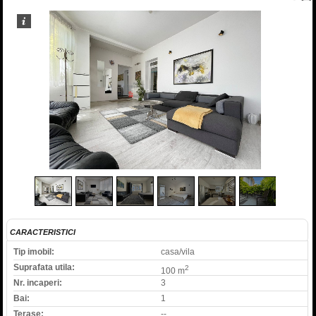
1
/
7
CARACTERISTICI
Tip imobil:
casa/vila
Suprafata utila:
2
100 m
Nr. incaperi:
3
Bai:
1
Terase:
--