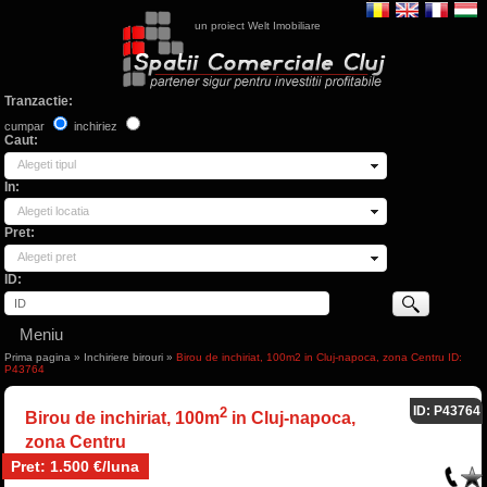
un proiect Welt Imobiliare
Tranzactie:
cumpar
inchiriez
Caut:
Alegeti tipul
In:
Alegeti locatia
Pret:
Alegeti pret
ID:
Meniu
Prima pagina
»
Inchiriere birouri
»
Birou de inchiriat, 100m2 in Cluj-napoca, zona Centru ID:
P43764
ID: P43764
2
Birou de inchiriat, 100m
in Cluj-napoca,
zona Centru
Pret: 1.500 €/luna