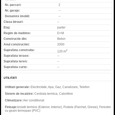
Nr. parcari:
2
Nr. garaje:
--
Denumire imobil:
--
Clasa birouri:
--
Etaj:
parter
Regim de inaltime:
D+M
Constructie din:
Beton
Anul constructiei:
2000
Suprafata construita:
2
120 m
Suprafata terase:
--
Suprafata teren:
--
Suprafata curte:
--
UTILITATI
Utilitati generale:
Electricitate, Apa, Gaz, Canalizare, Telefon
Sistem de incalzire:
Centrala termica, Calorifere
Climatizare:
Aer conditionat
Finisaje:
Izolatii termice (Exterior, Interior), Podele (Parchet, Gresie), Ferestre
cu geam termopan (PVC)